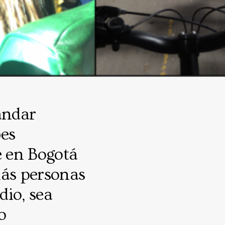
andar
bes
e en Bogotá
más personas
dio, sea
o