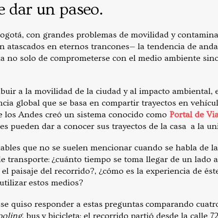
 dar un paseo.
ogotá, con grandes problemas de movilidad y contamin
an atascados en eternos trancones— la tendencia de andar
a no solo de comprometerse con el medio ambiente sino
uir a la movilidad de la ciudad y al impacto ambiental, e
ia global que se basa en compartir trayectos en vehículo
de los Andes creó un sistema conocido como
Portal de Vi
es pueden dar a conocer sus trayectos de la casa a la uni
riables que no se suelen mencionar cuando se habla de l
de transporte: ¿cuánto tiempo se toma llegar de un lado a
el paisaje del recorrido?, ¿cómo es la experiencia de és
utilizar estos medios?
l se quiso responder a estas preguntas comparando cuatro
ooling
, bus y bicicleta; el recorrido partió desde la calle 