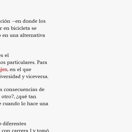
ación —en donde los
 en bicicleta se
 en una alternativa
s el
s particulares. Para
ajes
, en el que
versidad y viceversa.
as consecuencias de
 otro?, ¿qué tan
te cuando lo hace una
 diferentes
72 con carrera 1 y tomó