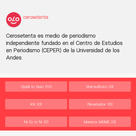
cerosetenta
Cerosetenta es medio de periodismo
independiente fundado en el Centro de Estudios
en Periodismo (CEPER) de la Universidad de los
Andes.
Ojalá lo lean
(10)
Maravilloso
(0)
KK
(0)
Revelador
(0)
Ni fú ni fá
(0)
Merece MEME
(0)