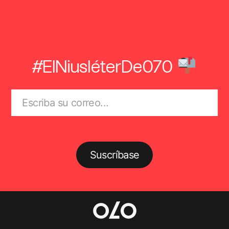
#ElNiusléterDe070
Suscríbase