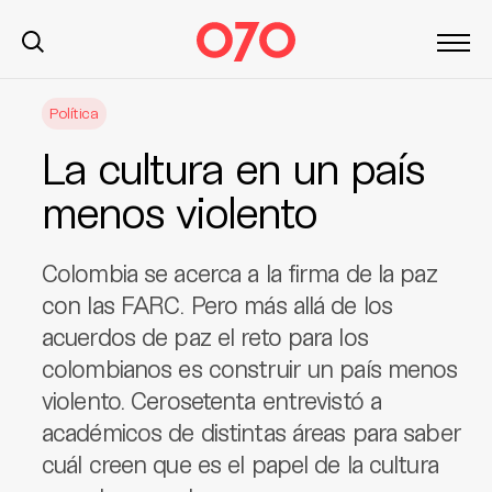
S
Política
k
i
La cultura en un país
p
t
menos violento
o
c
Colombia se acerca a la firma de la paz
o
n
con las FARC. Pero más allá de los
t
acuerdos de paz el reto para los
e
colombianos es construir un país menos
n
violento. Cerosetenta entrevistó a
t
académicos de distintas áreas para saber
cuál creen que es el papel de la cultura