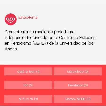
cerosetenta
Cerosetenta es medio de periodismo
independiente fundado en el Centro de Estudios
en Periodismo (CEPER) de la Universidad de los
Andes.
Ojalá lo lean
(1)
Maravilloso
(0)
KK
(0)
Revelador
(0)
Ni fú ni fá
(0)
Merece MEME
(0)