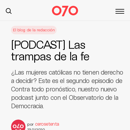
S
El blog de la redacción
k
i
[PODCAST] Las
p
t
trampas de la fe
o
c
¿Las mujeres católicas no tienen derecho
o
n
a decidir? Este es el segundo episodio de
t
Contra todo pronóstico, nuestro nuevo
e
podcast junto con el Observatorio de la
n
Democracia.
t
cerosetenta
por
23.01.2020