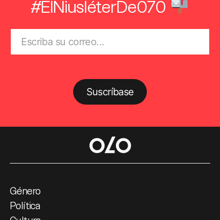
#ElNiusléterDe070
Suscríbase
Género
Política