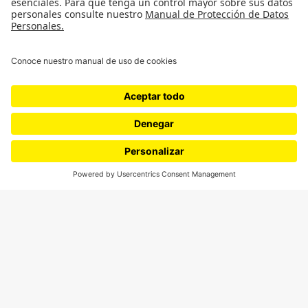
¿Quieres escribir en 070?
CONTÁCTANOS
cerosetenta@uniandes.edu.co
BOGOTÁ, COLOMBIA
NEWSLETTER
Suscríbase