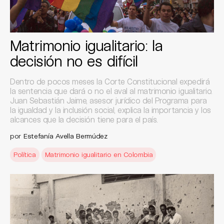
Matrimonio igualitario: la
decisión no es difícil
Dentro de pocos meses la Corte Constitucional expedirá
la sentencia que dará o no el aval al matrimonio igualitario.
Juan Sebastián Jaime, asesor jurídico del Programa para
la igualdad y la inclusión social, explica la importancia y los
alcances que la decisión tiene para el país.
por
Estefanía Avella Bermúdez
Política
Matrimonio igualitario en Colombia