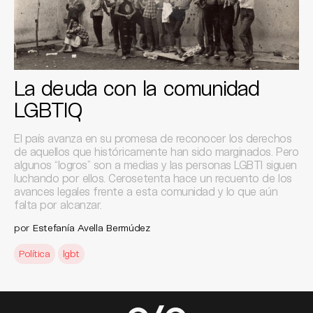
La deuda con la comunidad
LGBTIQ
El país avanza en su promesa de reconocer los derechos
de aquellos que históricamente han sido marginados. Pero
algunos “logros” son a medias y las personas LGBTI siguen
luchando por ellos. Cerosetenta hace un recuento de los
avances legales frente a esta comunidad y lo que aún
falta por alcanzar.
por
Estefanía Avella Bermúdez
Política
lgbt