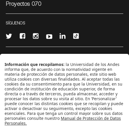
Proyectos 070
SÍGUENOS
¿Quieres escribir en 070?
CONTÁCTANOS
cerosetenta@uniandes.edu.co
BOGOTÁ, COLOMBIA
NEWSLETTER