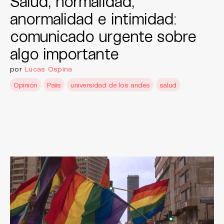
Salud, normalidad,
anormalidad e intimidad:
comunicado urgente sobre
algo importante
por
Lucas Ospina
Opinión
Paiis
universidad de los andes
salud