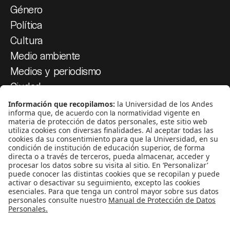
Género
Política
Cultura
Medio ambiente
Medios y periodismo
Ciudad
Movilización social
¿Quiénes somos?
Podcasts
Ediciones especiales
Proyectos 070
SÍGUENOS