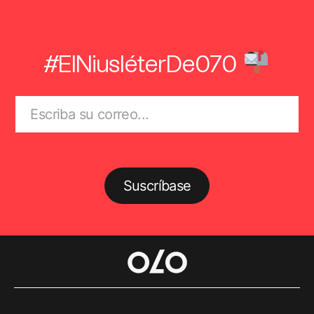
#ElNiusléterDe070
Suscríbase