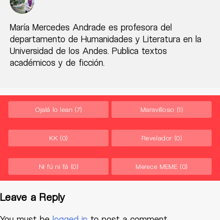
María Mercedes Andrade es profesora del
departamento de Humanidades y Literatura en la
Universidad de los Andes. Publica textos
académicos y de ficción.
Ojalá lo lean
(7)
Maravilloso
(1)
KK
(0)
Revelador
(0)
Ni fú ni fá
(0)
Merece MEME
(0)
Leave a Reply
You must be
logged in
to post a comment.