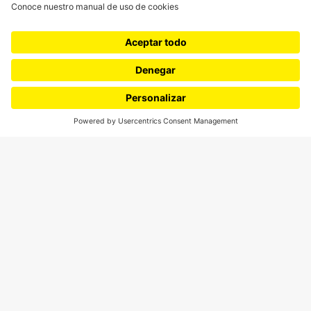
¿Quieres escribir en 070?
CONTÁCTANOS
cerosetenta@uniandes.edu.co
BOGOTÁ, COLOMBIA
NEWSLETTER
Suscríbase