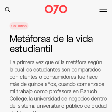
S
Columnas
k
i
Metáforas de la vida
p
t
estudiantil
o
c
La primera vez que oí la metáfora según
o
n
la cual los estudiantes son comparados
t
con clientes o consumidores fue hace
e
más de quince años, cuando comenzaba
n
mi trabajo como profesora en Baruch
t
College, la universidad de negocios dentro
del sistema universitario público de ciudad