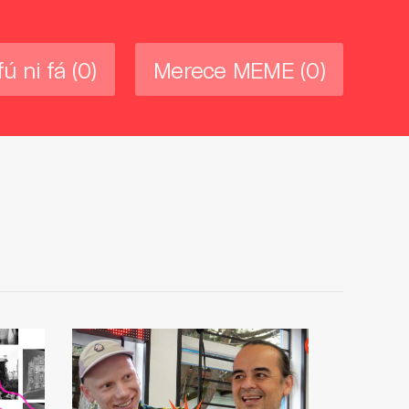
fú ni fá
(0)
Merece MEME
(0)