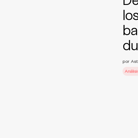
lo
ba
du
por Astr
Análisi