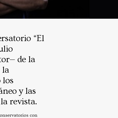
rsatorio “El
ulio
or— de la
 la
 los
áneo y las
la revista.
conservatorios con