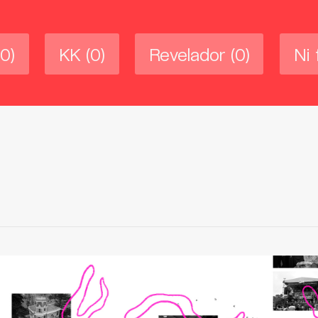
(0)
KK
(0)
Revelador
(0)
Ni 