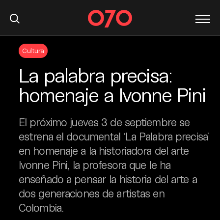
S
Cultura
k
i
La palabra precisa:
p
t
homenaje a Ivonne Pini
o
c
El próximo jueves 3 de septiembre se
o
n
estrena el documental ‘La Palabra precisa’
t
en homenaje a la historiadora del arte
e
Ivonne Pini, la profesora que le ha
n
enseñado a pensar la historia del arte a
t
dos generaciones de artistas en
Colombia.