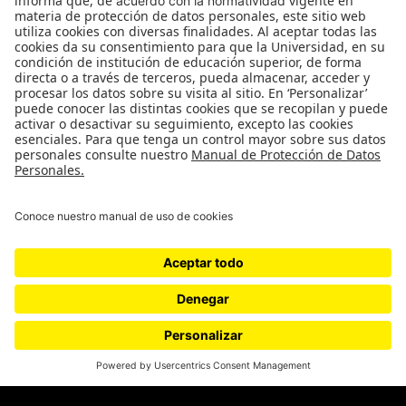
Proyectos 070
SÍGUENOS
¿Quieres escribir en 070?
CONTÁCTANOS
cerosetenta@uniandes.edu.co
BOGOTÁ, COLOMBIA
NEWSLETTER