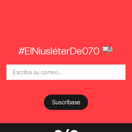
#ElNiusléterDe070
Suscríbase