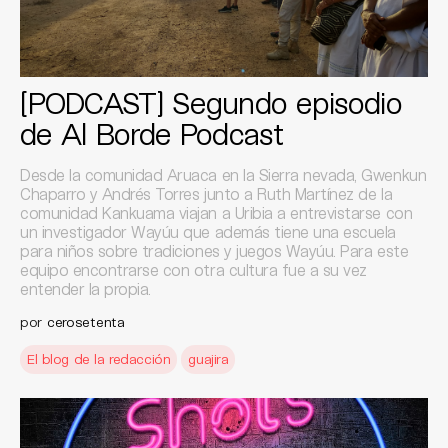
[PODCAST] Segundo episodio
de Al Borde Podcast
Desde la comunidad Aruaca en la Sierra nevada, Gwenkun
Chaparro y Andrés Torres junto a Ruth Martínez de la
comunidad Kankuama viajan a Uribia a entrevistarse con
un investigador Wayúu que además tiene una escuela
para niños sobre tradiciones y juegos Wayúu. Para este
equipo encontrarse con otra cultura fue a su vez
entender la propia.
por
cerosetenta
El blog de la redacción
guajira