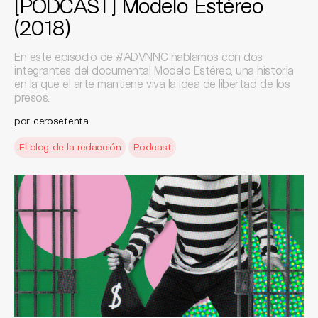
[PODCAST] Modelo Estéreo
(2018)
En este episodio de #ADVNNC hablamos con dos
integrantes del documental Modelo Estéreo, una historia
en la que el arte mantiene viva la idea de libertad de los
presos.
por
cerosetenta
El blog de la redacción
Podcast