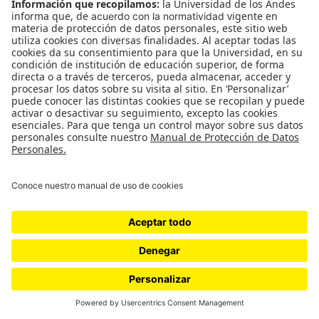
[PODCAST] Emperifollando la
política
Este es el último episodio de la primera temporada de
Emperifolladas con Vanessa Rosales, María Elvira Espinosa
y Edward Salazar como invitado.
por
cerosetenta
Cultura
política