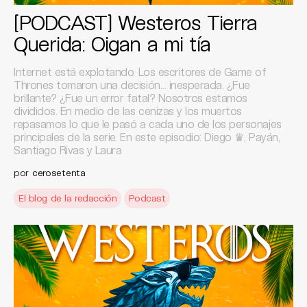
[PODCAST] Westeros Tierra
Querida: Oigan a mi tía
Internet está explotando. Los escritores de Game of
Thrones tomaron una decisión… inesperada. ¿Fue
brillante? ¿Fue un error fatal? Nosotros estamos
divididos. En medio de las cenizas y los muertos
repasamos lo que le pasó a cada uno de los personajes
principales de la serie. En este episodio: Diego ♛, Payán,
Santiago Rivas y Laura
por
cerosetenta
El blog de la redacción
Podcast