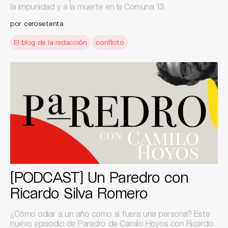
la impunidad y a la muerte en la Comuna 13.
por
cerosetenta
El blog de la redacción
conflicto
[PODCAST] Un Paredro con
Ricardo Silva Romero
¿Cómo odiar a un año como si fuera una persona? Este
nuevo episodio de Paredro de Camilo Hoyos con Ricardo