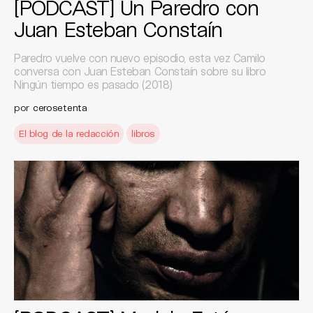
[PODCAST] Un Paredro con
Juan Esteban Constaín
Paredro vuelve con nuevo episodio, esta vez Camilo
conversa con Juan Esteban Constaín sobre su libro
Ningún tiempo es pasado (2018)
por
cerosetenta
El blog de la redacción
libros