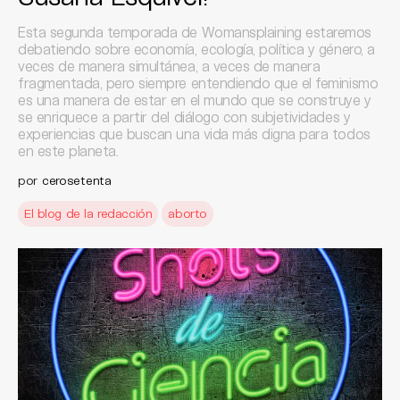
Esta segunda temporada de Womansplaining estaremos
debatiendo sobre economía, ecología, política y género, a
veces de manera simultánea, a veces de manera
fragmentada, pero siempre entendiendo que el feminismo
es una manera de estar en el mundo que se construye y
se enriquece a partir del diálogo con subjetividades y
experiencias que buscan una vida más digna para todos
en este planeta.
por
cerosetenta
El blog de la redacción
aborto