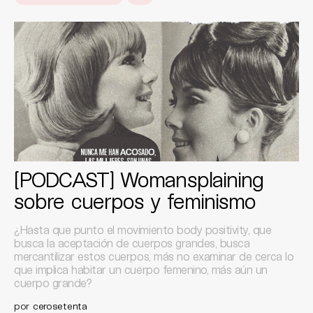
[PODCAST] Womansplaining
sobre cuerpos y feminismo
¿Hasta que punto el movimiento body positivity, que
busca la aceptación de cuerpos grandes, busca
mercantilizar estos cuerpos, más no examinar de cerca lo
que implica habitar un cuerpo femenino, más aún un
cuerpo grande?
por
cerosetenta