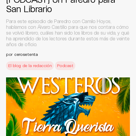
San Librario
Para este episodio de Paredro con Camilo Hoyos,
hablamos con Álvaro Castillo para que nos contara cómo
se volvió librero, cuáles han sido los libros de su vida, y qué
ha aprendido de los lectores durante estos más de veinte
años de oficio.
por
cerosetenta
El blog de la redacción
Podcast