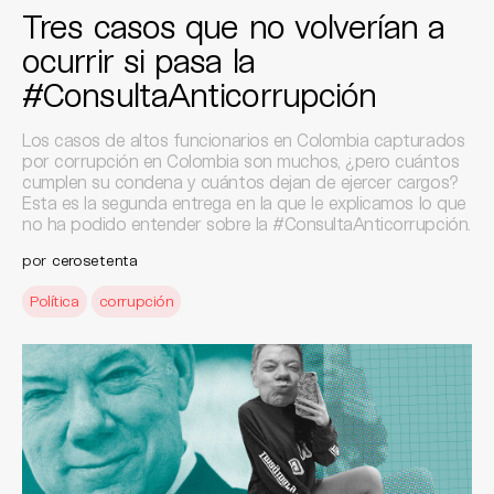
Tres casos que no volverían a
ocurrir si pasa la
#ConsultaAnticorrupción
Los casos de altos funcionarios en Colombia capturados
por corrupción en Colombia son muchos, ¿pero cuántos
cumplen su condena y cuántos dejan de ejercer cargos?
Esta es la segunda entrega en la que le explicamos lo que
no ha podido entender sobre la #ConsultaAnticorrupción.
por
cerosetenta
Política
corrupción