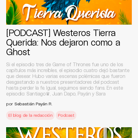
[PODCAST] Westeros Tierra
Querida: Nos dejaron como a
Ghost
Si el episodio tres de Game of Thrones fue uno de los
capítulos más increíbles, el episodio cuatro dejó bastante
que desear. Hubo varias escenas polémicas que fueron
desgastando a nuestros presentadores del podcast
hasta perder la fe. Igual, seguimos siendo fans. En este
episodio: Santiago♛, Juan Dapo, Payán y Sara
por
Sebastián Payán R.
El blog de la redacción
Podcast