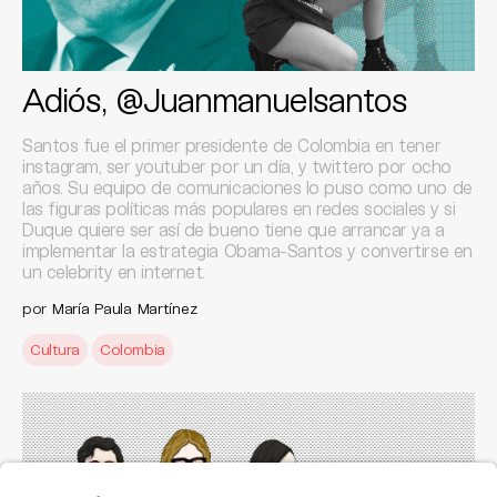
Adiós, @Juanmanuelsantos
Santos fue el primer presidente de Colombia en tener
instagram, ser youtuber por un día, y twittero por ocho
años. Su equipo de comunicaciones lo puso como uno de
las figuras políticas más populares en redes sociales y si
Duque quiere ser así de bueno tiene que arrancar ya a
implementar la estrategia Obama-Santos y convertirse en
un celebrity en internet.
por
María Paula Martínez
Cultura
Colombia