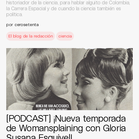
historiador de la ciencia, para hablar alguito de Colombia,
la Carrera Espacial y de cuando la ciencia también es
política.
por
cerosetenta
El blog de la redacción
ciencia
[PODCAST] ¡Nueva temporada
de Womansplaining con Gloria
Susana Esquivel!