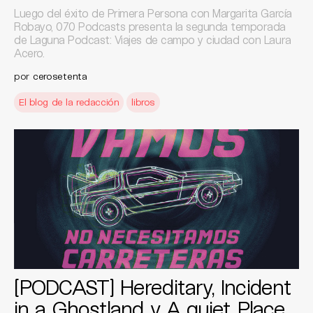
Luego del éxito de Primera Persona con Margarita García
Robayo, 070 Podcasts presenta la segunda temporada
de Laguna Podcast: Viajes de campo y ciudad con Laura
Acero.
por
cerosetenta
El blog de la redacción
libros
[PODCAST] Hereditary, Incident
in a Ghostland y A quiet Place