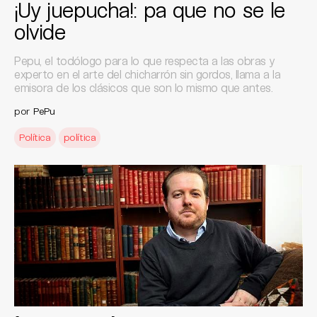
¡Uy juepucha!: pa que no se le
olvide
Pepu, el todólogo para lo que respecta a las obras y
experto en el arte del chicharrón sin gordos, llama a la
emisora de los clásicos que son lo mismo que antes.
por
PePu
Política
política