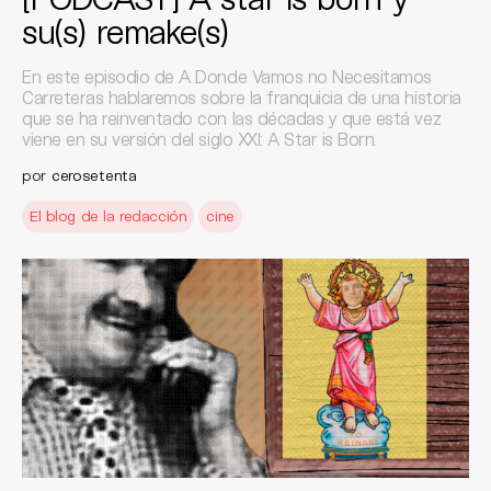
su(s) remake(s)
En este episodio de A Donde Vamos no Necesitamos
Carreteras hablaremos sobre la franquicia de una historia
que se ha reinventado con las décadas y que está vez
viene en su versión del siglo XXI: A Star is Born.
por
cerosetenta
El blog de la redacción
cine