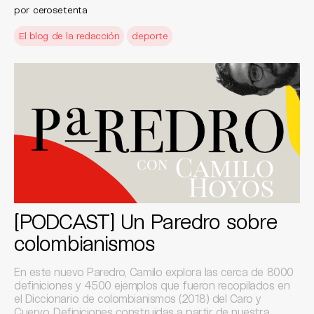
por
cerosetenta
El blog de la redacción
deporte
[PODCAST] Un Paredro sobre
colombianismos
En este nuevo Paredro, Camilo explora las cerca de 8000
definiciones y 4500 ejemplos que fueron recopilados en
el Diccionario de colombianismos (2018) del Caro y
Cuervo. Definiciones construidas a partir de nuestra