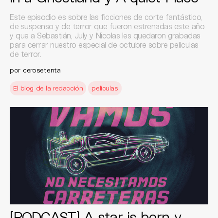
Este episodio es sobre las ficciones de corte fantástico,
de suspenso y de terror que fueron estrenadas este año
y que a Sebastián, July y Nicolas les quedaron grabadas
para cerrar nuestro especial de octubre sobre películas
de terror.
por
cerosetenta
El blog de la redacción
películas
[PODCAST] A star is born y