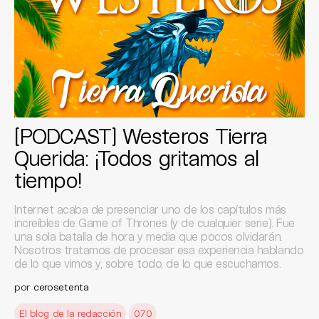
[PODCAST] Westeros Tierra
Querida: ¡Todos gritamos al
tiempo!
Internet acaba de presenciar uno de los capítulos más
increíbles de Game of Thrones (y de cualquier serie). Fue
una sola batalla de hora y media que pocos olvidarán.
Nosotros tratamos de procesar esa experiencia hablando
de lo que vimos y, sobre todo, de lo que escuchamos.
por
cerosetenta
El blog de la redacción
070