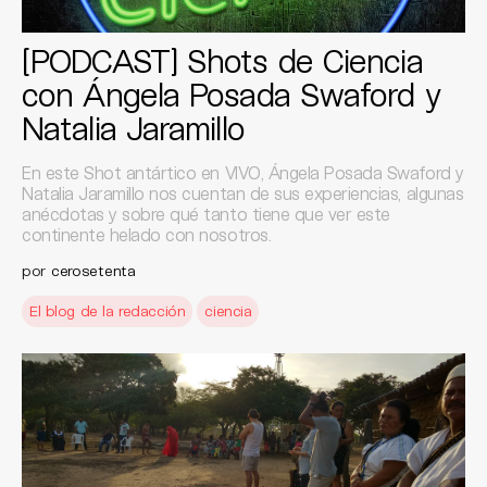
[PODCAST] Shots de Ciencia
con Ángela Posada Swaford y
Natalia Jaramillo
En este Shot antártico en VIVO, Ángela Posada Swaford y
Natalia Jaramillo nos cuentan de sus experiencias, algunas
anécdotas y sobre qué tanto tiene que ver este
continente helado con nosotros.
por
cerosetenta
El blog de la redacción
ciencia