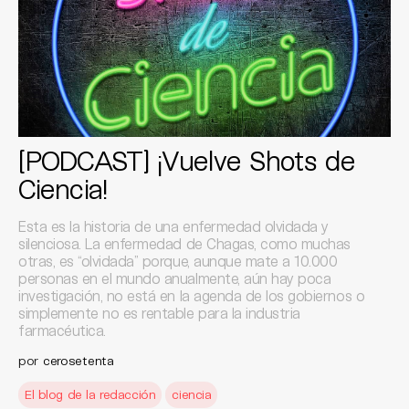
[PODCAST] ¡Vuelve Shots de
Ciencia!
Esta es la historia de una enfermedad olvidada y
silenciosa. La enfermedad de Chagas, como muchas
otras, es “olvidada” porque, aunque mate a 10.000
personas en el mundo anualmente, aún hay poca
investigación, no está en la agenda de los gobiernos o
simplemente no es rentable para la industria
farmacéutica.
por
cerosetenta
El blog de la redacción
ciencia