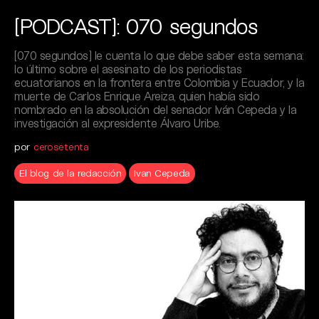
[PODCAST]: 070 segundos
[070 segundos] le cuenta lo que debe saber esta semana:
lo último sobre el asesinato de los periodistas
ecuatorianos en la frontera entre Colombia y Ecuador, y la
muerte de Carlos Enrique Areiza, quien había sido
nombrado en la absolución del senador Iván Cepeda y la
investigación al expresidente Álvaro Uribe.
por
cerosetenta
El blog de la redacción
Ivan Cepeda