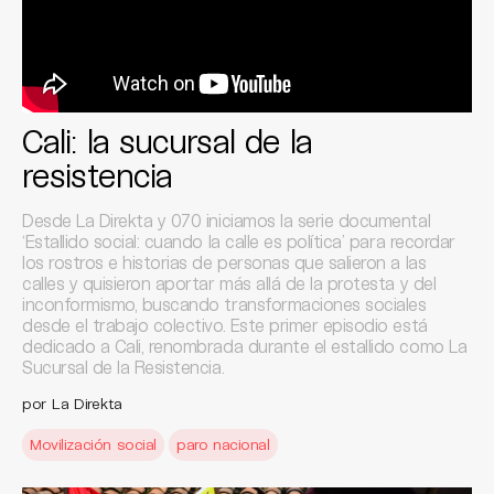
Cali: la sucursal de la
resistencia
Desde La Direkta y 070 iniciamos la serie documental
‘Estallido social: cuando la calle es política’ para recordar
los rostros e historias de personas que salieron a las
calles y quisieron aportar más allá de la protesta y del
inconformismo, buscando transformaciones sociales
desde el trabajo colectivo. Este primer episodio está
dedicado a Cali, renombrada durante el estallido como La
Sucursal de la Resistencia.
por La Direkta
Movilización social
paro nacional