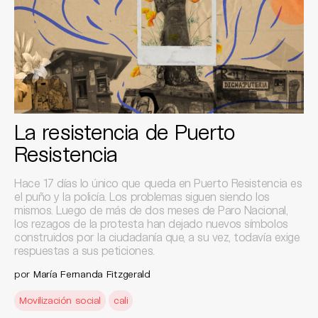
La resistencia de Puerto
Resistencia
Hace 17 días lo único que queda en Puerto Resistencia es
el puño y la policía. Los problemas siguen siendo los
mismos. Luego de más de dos meses de Paro Nacional,
los rezagos de la protesta han dejado nuevos símbolos
construidos por la ciudadanía que, a su vez, todavía exige
respuestas a sus peticiones.
por
María Fernanda Fitzgerald
Movilización social
cali