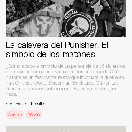
La calavera del Punisher: El
símbolo de los matones
¿Cómo acabó el símbolo de un personaje de cómic en los
chalecos antibalas de civiles armados en el sur de Cali? La
historia es un fascinante relato que involucra la guerra en
Irak, Clint Eastwood, Spiderman, Black Lives Matter, Las
fuerzas especiales bolivarianas, QAnon y, cómo no, los
nazis.
por Tesis de bolsillo
Análisis
COMIC