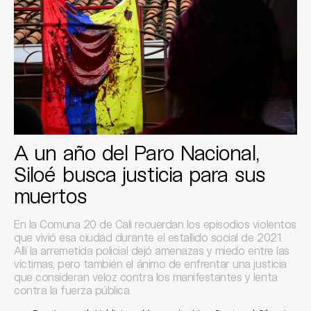
A un año del Paro Nacional,
Siloé busca justicia para sus
muertos
En la Comuna 20 de Cali recuerdan los episodios violentos
que vivió esa ciudad durante el estallido social de 2021.
Allí la arremetida policial dejó amenazas y miedo entre las
víctimas, pero también el ánimo de enfrentar una justicia
que consideran veloz contra los manifestantes y lenta
contra la fuerza pública.