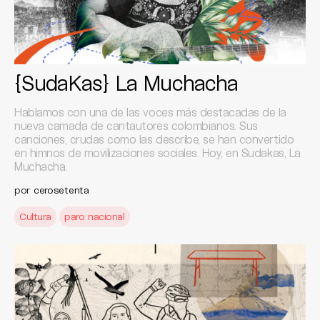
{SudaKas} La Muchacha
Hablamos con una de las voces más destacadas de la
nueva camada de cantautores colombianos. Sus
canciones, crudas como las describe, se han convertido
en himnos de movilizaciones sociales. Hoy, en Sudakas, La
Muchacha.
por
cerosetenta
Cultura
paro nacional