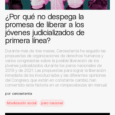
¿Por qué no despega la
promesa de liberar a los
jóvenes judicializados de
primera línea?
Durante más de tres meses, Cerosetenta ha seguido las
propuestas de organizaciones de derechos humanos y
varios congresistas sobre la posible liberación de los
jóvenes judicializados durante los paros nacionales de
2019 y de 2021. Las propuestas para lograr la liberación
inmediata de lxs invoclucradxs y las diferentes opiniones
del Congreso, que están en constante cambio, han
convertido esta historia en un rompecabezas sin manual.
por
cerosetenta
Movilización social
paro nacional