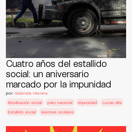
Cuatro años del estallido
social: un aniversario
marcado por la impunidad
por
Gabriela Herrera
Movilización social
paro nacional
impunidad
Lucas villa
Estallido social
lesiones oculares