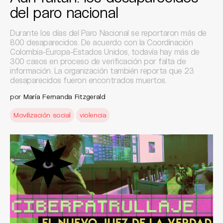
del paro nacional
Durante los días del Paro Nacional se reportaron más de
800 desaparecidos. De acuerdo con la Coordinación
Colombia-Europa-Estados Unidos, todavía hay más de
300 casos en proceso de verificación por falta de
información. La organización también reporta que 23
desaparecidos fueron encontrados muertos.
por
María Fernanda Fitzgerald
Movilización social
violencia