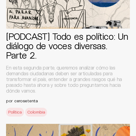
[PODCAST] Todo es político: Un
diálogo de voces diversas.
Parte 2.
En esta segunda parte, queremos analizar cómo las
demandas ciudadanas deben ser articuladas para
transformar el país, entender a grandes rasgos qué ha
pasado hasta ahora y sobre todo preguntarnos hacia
dónde vamos.
por
cerosetenta
Política
Colombia