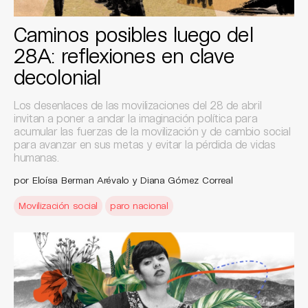
Caminos posibles luego del
28A: reflexiones en clave
decolonial
Los desenlaces de las movilizaciones del 28 de abril
invitan a poner a andar la imaginación política para
acumular las fuerzas de la movilización y de cambio social
para avanzar en sus metas y evitar la pérdida de vidas
humanas.
por Eloísa Berman Arévalo y Diana Gómez Correal
Movilización social
paro nacional