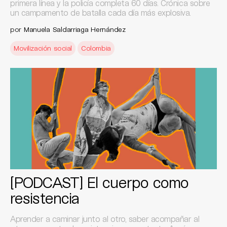
primera línea y la policía completa 60 días. Crónica sobre
un campamento de batalla cada día más explosiva.
por
Manuela Saldarriaga Hernández
Movilización social
Colombia
[PODCAST] El cuerpo como
resistencia
Aprender a caminar junto al otro, saber acompañar al