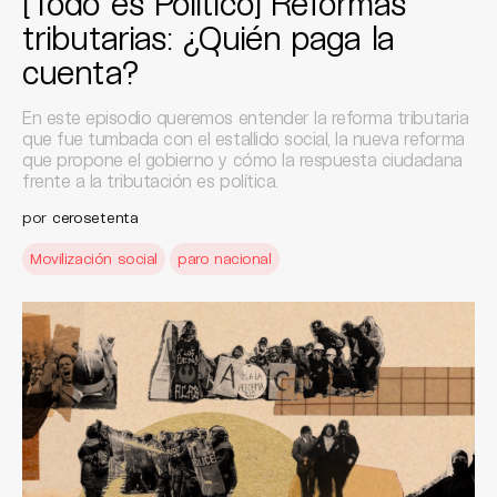
[Todo es Político] Reformas
tributarias: ¿Quién paga la
cuenta?
En este episodio queremos entender la reforma tributaria
que fue tumbada con el estallido social, la nueva reforma
que propone el gobierno y cómo la respuesta ciudadana
frente a la tributación es política.
por
cerosetenta
Movilización social
paro nacional