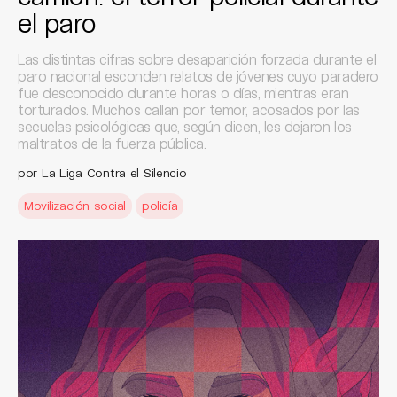
el paro
Las distintas cifras sobre desaparición forzada durante el
paro nacional esconden relatos de jóvenes cuyo paradero
fue desconocido durante horas o días, mientras eran
torturados. Muchos callan por temor, acosados por las
secuelas psicológicas que, según dicen, les dejaron los
maltratos de la fuerza pública.
por La Liga Contra el Silencio
Movilización social
policía