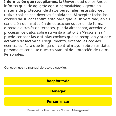
¿Tenemos menos miedo? ¿Por qué ahora y por qué esta
generación?
por
Tania Tapia Jáuregui
Movilización social
Farc
A parar para avanzar: ¿hacia
dónde?
En medio de una crisis de confianza institucional y