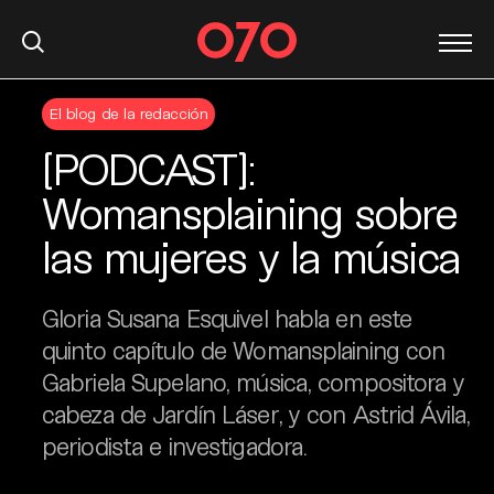
S
El blog de la redacción
k
i
[PODCAST]:
p
t
Womansplaining sobre
o
las mujeres y la música
c
o
n
Gloria Susana Esquivel habla en este
t
quinto capítulo de Womansplaining con
e
Gabriela Supelano, música, compositora y
n
t
cabeza de Jardín Láser, y con Astrid Ávila,
periodista e investigadora.