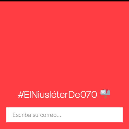
#ElNiusléterDe070