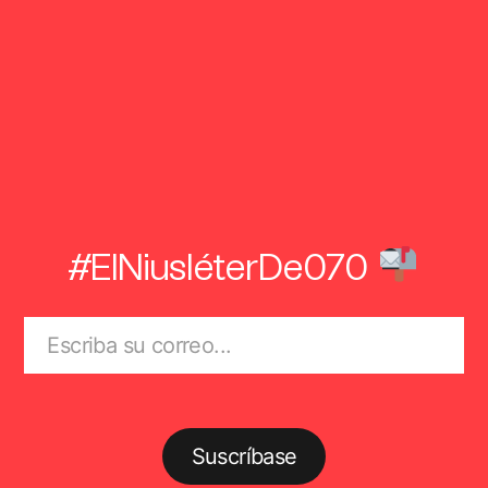
#ElNiusléterDe070
Suscríbase