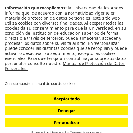
Podcasts
Ediciones especiales
Proyectos 070
SÍGUENOS
¿Quieres escribir en 070?
CONTÁCTANOS
cerosetenta@uniandes.edu.co
BOGOTÁ, COLOMBIA