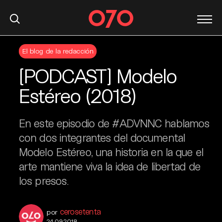
S
El blog de la redacción
k
i
[PODCAST] Modelo
p
t
Estéreo (2018)
o
c
En este episodio de #ADVNNC hablamos
o
n
con dos integrantes del documental
t
Modelo Estéreo, una historia en la que el
e
arte mantiene viva la idea de libertad de
n
los presos.
t
cerosetenta
por
24.09.2018