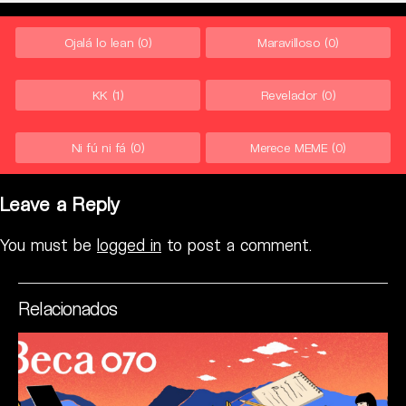
Ojalá lo lean
(0)
Maravilloso
(0)
KK
(1)
Revelador
(0)
Ni fú ni fá
(0)
Merece MEME
(0)
Leave a Reply
You must be
logged in
to post a comment.
Relacionados