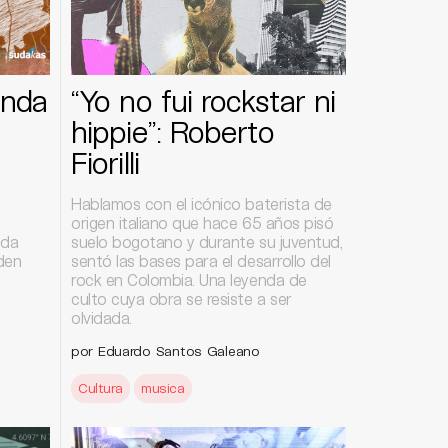
unda
“Yo no fui rockstar ni
hippie”: Roberto
Fiorilli
Hablamos con el icónico baterista de
origen italiano que hace 65 años pisó
ada
suelo bogotano y durante su juventud,
iden
sentó las bases para el desarrollo del
rock en Colombia. Una leyenda de
culto cuya obra se resiste a ser
olvidada.
por Eduardo Santos Galeano
Cultura
musica