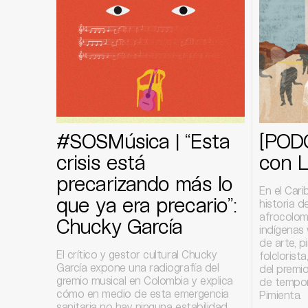
#SOSMúsica | “Esta
[POD
crisis está
con L
precarizando más lo
En el Cari
que ya era precario”:
historia d
afrocolom
Chucky García
indígenas
de arte, p
El crítico y gestor cultural Chucky
folclorist
García expone una radiografía del
del premio
gremio musical en Colombia y explica
de tempor
cómo en medio de esta emergencia
Pimienta.
sanitaria no hay ninguna estabilidad