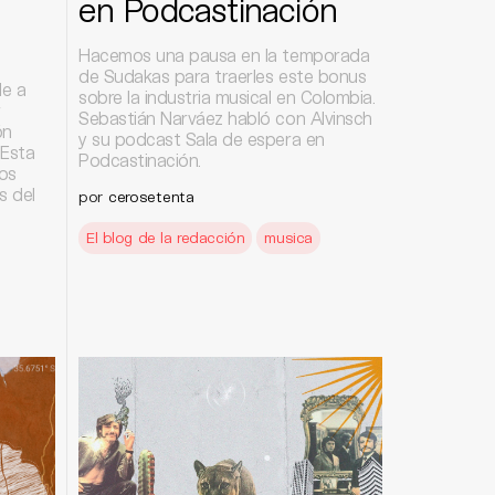
en Podcastinación
Hacemos una pausa en la temporada
de Sudakas para traerles este bonus
de a
sobre la industria musical en Colombia.
r
Sebastián Narváez habló con Alvinsch
ón
y su podcast Sala de espera en
 Esta
Podcastinación.
os
s del
por
cerosetenta
El blog de la redacción
musica