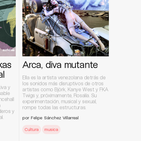
kas
Arca, diva mutante
al
Ella es la artista venezolana detrás de
los sonidos más disruptivos de otros
iva y
artistas como Björk, Kanye West y FKA
sable
Twigs y, próximamente, Rosalía. Su
ncehall
experimentación, musical y sexual,
n
rompe todas las estructuras.
deros y
l.
por Felipe Sánchez Villarreal
Cultura
musica