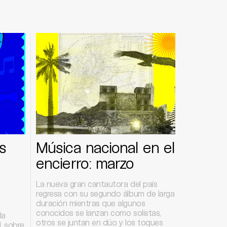
s
Música nacional en el
encierro: marzo
La nueva gran cantautora del país
regresa con su segundo álbum de larga
duración mientras que algunos
conocidos se lanzan como solistas,
la
otros se juntan en dúo y los toques
. sobre