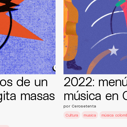
ños de un
2022: menú 
gita masas
música en 
por Cerosetenta
Cultura
musica
música colom