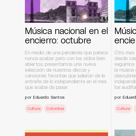
Música nacional en el
Músic
encierro: octubre
encie
En medio de una pandemia que parece
Otro mes 
nunca acabar pero con los oídos bien
desde cas
abiertos, presentamos una nueva
seguimos 
selección de nuestros discos y
la música 
canciones favoritas que salieron de la
descubrie
entraña de lo independiente en el mes
independi
que acaba de pasar.
los audífo
por
Eduardo Santos
por
Eduar
Cultura
Colombia
Cultura