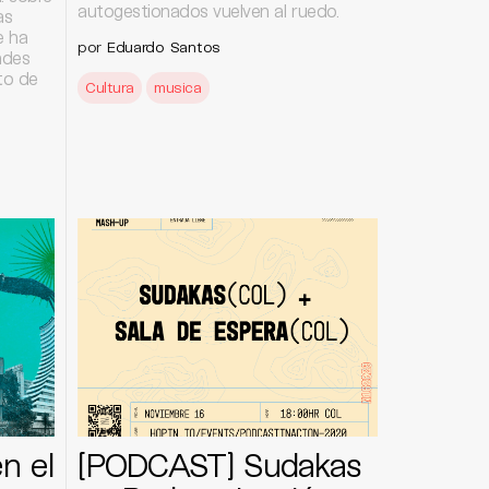
autogestionados vuelven al ruedo.
as
e ha
por
Eduardo Santos
ades
to de
Cultura
musica
n el
[PODCAST] Sudakas