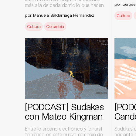
por
cerose
más allá de cada domicilio que hacen.
por
Manuela Saldarriaga Hernández
Cultura
Cultura
Colombia
[PODCAST] Sudakas
[POD
con Mateo Kingman
Cande
Entre lo urbano electrónico y lo rural
Sudakas c
folclórico, en este nuevo episodio de
adelante 