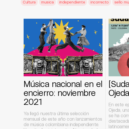
Cultura
musica
independiente
incorrecto
sello mu
Música nacional en el
[Suda
encierro: noviembre
Ojed
2021
En este e
Ojeda, un
Ya llegó nuestra última selección
se ha con
mensual de este año con lanzamientos
destacada
de música colombiana independiente.
latinoamer