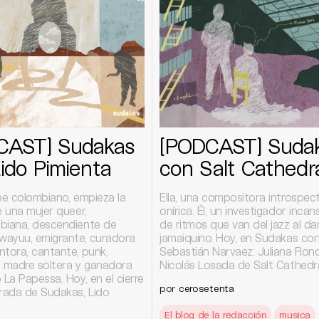
CAST] Sudakas
[PODCAST] Suda
ido Pimienta
con Salt Cathedr
be colombiano, empieza la
Ella, una compositora introspect
e una mujer queer,
onírica. Él, un investigador incan
biana, descendiente de
de ritmos que van del jazz al da
 wayuu, emigrante, curadora
jamaiquino. Hoy, en Sudakas co
intora, cantante, punk,
Sebastián Narvaez: Juliana Ron
a, madre soltera y ganadora
Nicolás Losada de Salt Cathedra
 La Papessa. Hoy, en el cierre
por
cerosetenta
ada de Sudakas, Lido
El blog de la redacción
musica