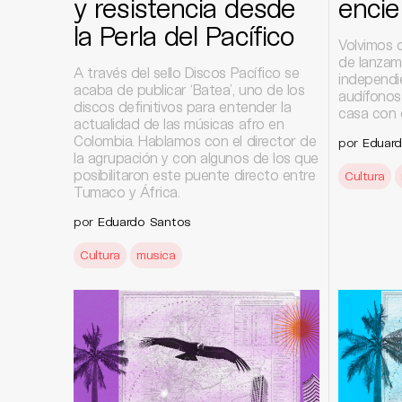
y resistencia desde
encie
la Perla del Pacífico
Volvimos 
de lanzam
A través del sello Discos Pacífico se
independi
acaba de publicar ‘Batea’, uno de los
audífonos 
discos definitivos para entender la
casa con e
actualidad de las músicas afro en
Colombia. Hablamos con el director de
por
Eduar
la agrupación y con algunos de los que
posibilitaron este puente directo entre
Cultura
Tumaco y África.
por
Eduardo Santos
Cultura
musica