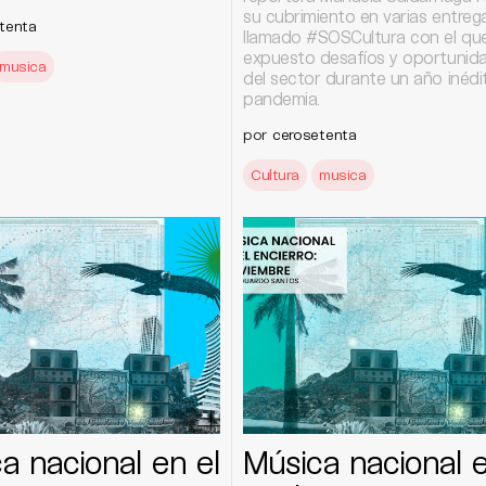
su cubrimiento en varias entreg
tenta
llamado #SOSCultura con el qu
expuesto desafíos y oportunid
musica
del sector durante un año inédi
pandemia.
por
cerosetenta
Cultura
musica
a nacional en el
Música nacional e