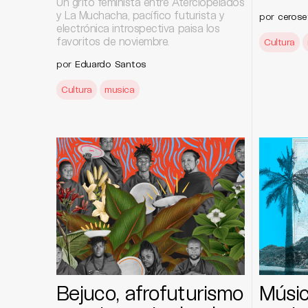
Un grito feminista entre Aterciopelados
y La Muchacha, pacífico futurista y
por
cerose
electrónica introspectiva paisa los
favoritos de noviembre.
Cultura
por
Eduardo Santos
Cultura
musica
Bejuco, afrofuturismo
Músic