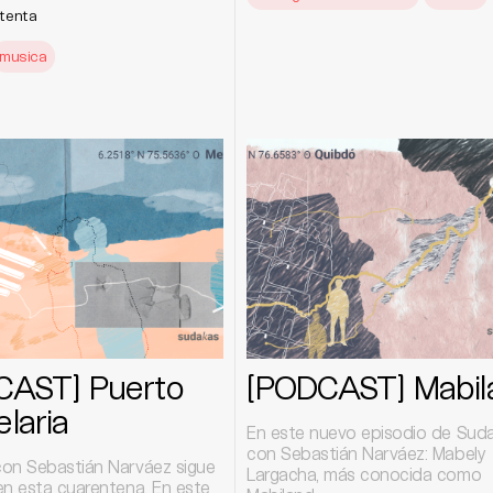
tenta
musica
CAST] Puerto
[PODCAST] Mabil
laria
En este nuevo episodio de Sud
con Sebastián Narváez: Mabely
on Sebastián Narváez sigue
Largacha, más conocida como
en esta cuarentena. En este