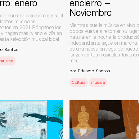
rro: enero
encierro –
Noviembre
con nuestra columna mensual
ientos musicales
Mientras que la música en vivo 
entes en 2021. Pónganse los
pocos vuelve a retomar su luga
y hagan más liviano el día en
natural en la noche, la producci
sta selección musical local.
independiente sigue en marcha.
es una nueva entrega de nuestr
do Santos
lanzamientos musicales favorito
mes.
musica
por
Eduardo Santos
Cultura
musica