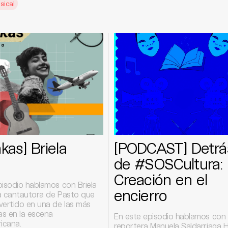
sical
kas] Briela
[PODCAST] Detrá
a
de #SOSCultura:
Creación en el
pisodio hablamos con Briela
encierro
a cantautora de Pasto que
vertido en una de las más
s en la escena
En este episodio hablamos con 
icana.
reportera Manuela Saldarriaga H