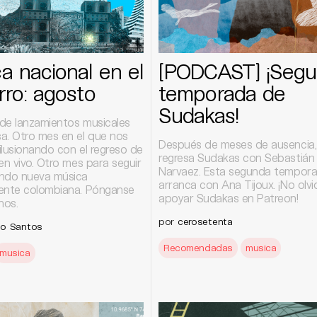
a nacional en el
[PODCAST] ¡Seg
rro: agosto
temporada de
Sudakas!
de lanzamientos musicales
a. Otro mes en el que nos
Después de meses de ausencia,
ilusionando con el regreso de
regresa Sudakas con Sebastián
en vivo. Otro mes para seguir
Narvaez. Esta segunda tempor
ndo nueva música
arranca con Ana Tijoux. ¡No olv
ente colombiana. Pónganse
apoyar Sudakas en Patreon!
nos.
por
cerosetenta
do Santos
Recomendadas
musica
musica