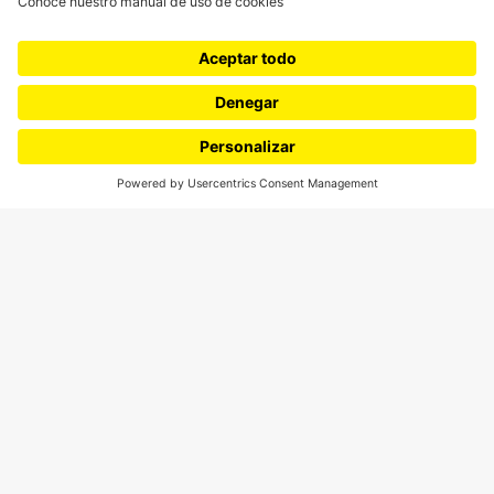
¿Quieres escribir en 070?
CONTÁCTANOS
cerosetenta@uniandes.edu.co
BOGOTÁ, COLOMBIA
NEWSLETTER
Suscríbase