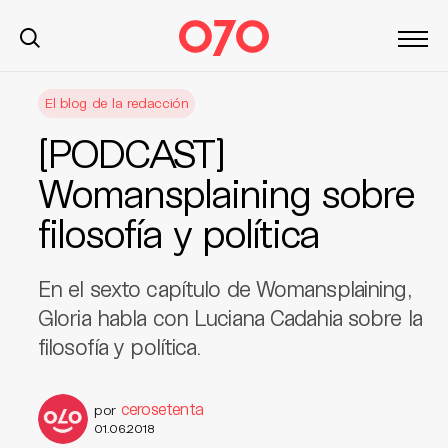
S
El blog de la redacción
k
i
[PODCAST]
p
t
Womansplaining sobre
o
filosofía y política
c
o
n
En el sexto capítulo de Womansplaining,
t
Gloria habla con Luciana Cadahia sobre la
e
filosofía y política.
n
t
cerosetenta
por
01.06.2018