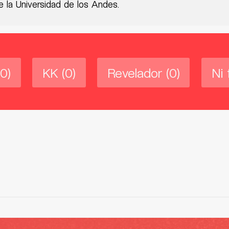
 la Universidad de los Andes.
(0)
KK
(0)
Revelador
(0)
Ni 