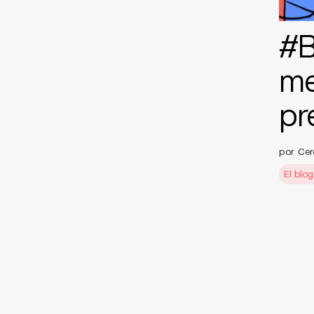
#B
me
pr
por Cer
El blo