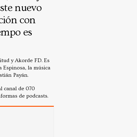
Este nuevo
ción con
empo es
itud y Akorde FD. Es
a Espinosa, la música
stián Payán.
al canal de 070
aformas de podcasts.