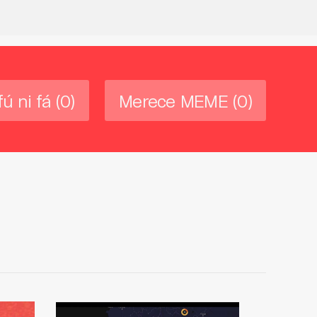
fú ni fá
(0)
Merece MEME
(0)