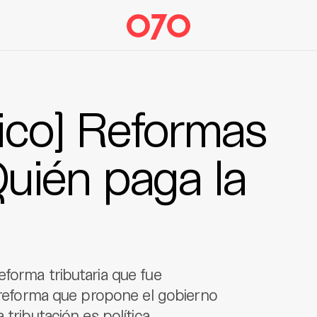
tico] Reformas
Quién paga la
forma tributaria que fue
a reforma que propone el gobierno
tributación es política.