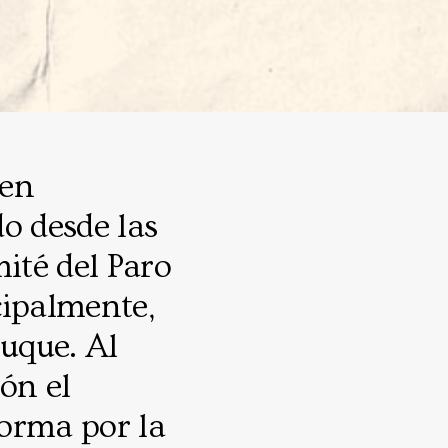
 en
o desde las
mité del Paro
ncipalmente,
Duque. Al
ón el
forma por la