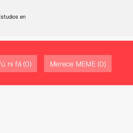
Estudios en
fú ni fá
(0)
Merece MEME
(0)