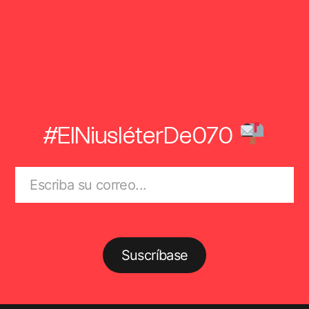
#ElNiusléterDe070
Suscríbase