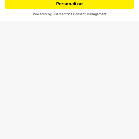
Ediciones especiales
Proyectos 070
SÍGUENOS
¿Quieres escribir en 070?
CONTÁCTANOS
cerosetenta@uniandes.edu.co
BOGOTÁ, COLOMBIA
NEWSLETTER