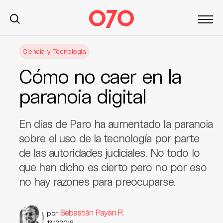
S
Ciencia y Tecnología
k
i
Cómo no caer en la
p
t
paranoia digital
o
c
En días de Paro ha aumentado la paranoia
o
n
sobre el uso de la tecnología por parte
t
de las autoridades judiciales. No todo lo
e
que han dicho es cierto pero no por eso
n
no hay razones para preocuparse.
t
Sebastián Payán R.
por
13.12.2019