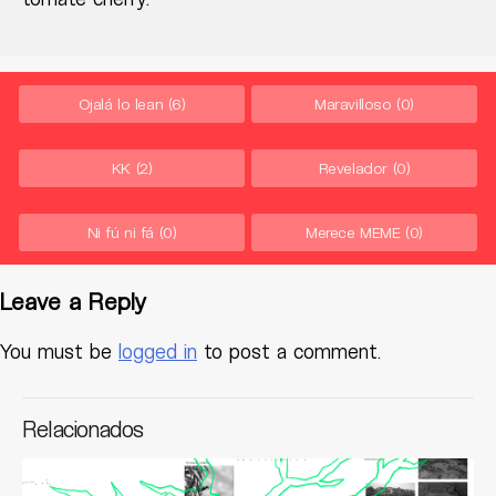
Ojalá lo lean
(6)
Maravilloso
(0)
KK
(2)
Revelador
(0)
Ni fú ni fá
(0)
Merece MEME
(0)
Leave a Reply
You must be
logged in
to post a comment.
Relacionados