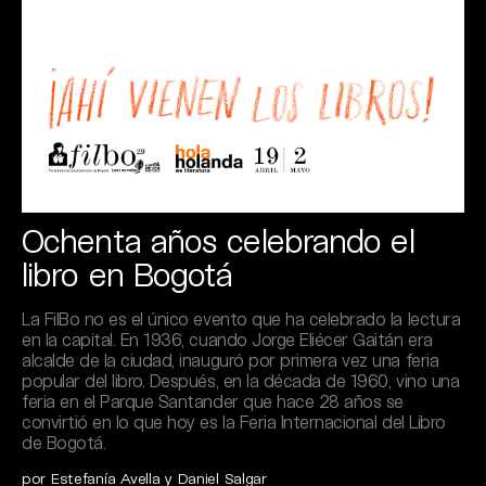
Ochenta años celebrando el
libro en Bogotá
La FilBo no es el único evento que ha celebrado la lectura
en la capital. En 1936, cuando Jorge Eliécer Gaitán era
alcalde de la ciudad, inauguró por primera vez una feria
popular del libro. Después, en la década de 1960, vino una
feria en el Parque Santander que hace 28 años se
convirtió en lo que hoy es la Feria Internacional del Libro
de Bogotá.
por Estefanía Avella y Daniel Salgar