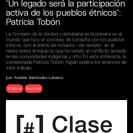
“Un legado será la participación
activa de los pueblos étnicos”:
Patricia Tobón
La Comisión de la Verdad colombiana es la primera en el
mundo que hizo un proceso de consulta con los pueblos
étnicos, con el ánimo de incluirlos –de verdad– en el
relato sobre el impacto que ha tenido el conflicto armado
en las comunidades indígenas y afro. En esta entrevista, la
comisionada Patricia Tobón Yagarí explica los alcances de
este trabajo.
por Andrés Bermúdez Liévano
Política
historia