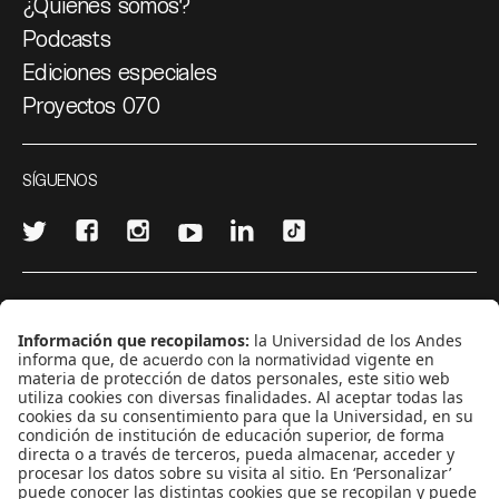
¿Quiénes somos?
Podcasts
Ediciones especiales
Proyectos 070
SÍGUENOS
¿Quieres escribir en 070?
CONTÁCTANOS
cerosetenta@uniandes.edu.co
BOGOTÁ, COLOMBIA