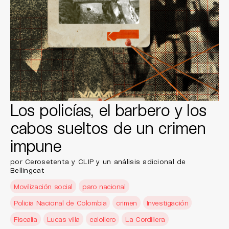
Los policías, el barbero y los
cabos sueltos de un crimen
impune
por Cerosetenta y CLIP y un análisis adicional de
Bellingcat
Movilización social
paro nacional
Policia Nacional de Colombia
crimen
Investigación
Fiscalía
Lucas villa
calollero
La Cordillera