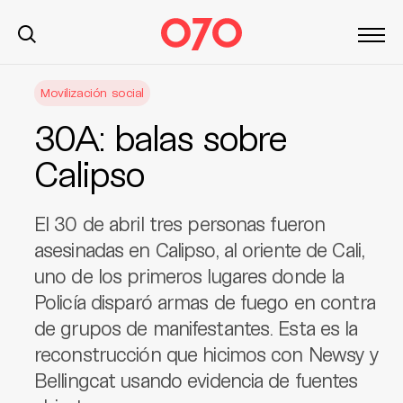
S
Movilización social
k
i
30A: balas sobre
p
t
Calipso
o
c
El 30 de abril tres personas fueron
o
n
asesinadas en Calipso, al oriente de Cali,
t
uno de los primeros lugares donde la
e
Policía disparó armas de fuego en contra
n
de grupos de manifestantes. Esta es la
t
reconstrucción que hicimos con Newsy y
Bellingcat usando evidencia de fuentes