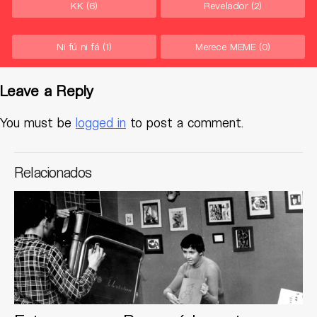
KK
(6)
Revelador
(2)
Ni fú ni fá
(1)
Merece MEME
(0)
Leave a Reply
You must be
logged in
to post a comment.
Relacionados