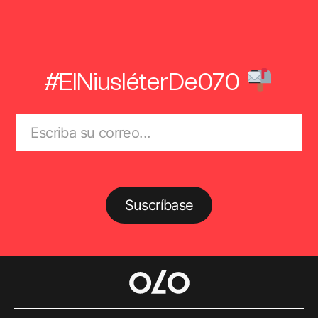
#ElNiusléterDe070
Suscríbase