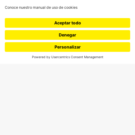
¿Quiénes somos?
Podcasts
Ediciones especiales
Proyectos 070
SÍGUENOS
¿Quieres escribir en 070?
CONTÁCTANOS
cerosetenta@uniandes.edu.co
BOGOTÁ, COLOMBIA