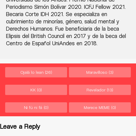
Periodismo Simón Bolívar 2020. ICFJ Fellow 2021.
Becaria Corte IDH 2021. Se especializa en
cubrimiento de minorías, género, salud mental y
Derechos Humanos. Fue beneficiaria de la beca
Elipsis del British Council en 2017 y de la beca del
Centro de Español UniAndes en 2018.
Ojalá lo lean
(26)
Maravilloso
(3)
KK
(0)
Revelador
(13)
Ni fú ni fá
(0)
Merece MEME
(0)
Leave a Reply