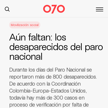
S
Movilización social
k
i
Aún faltan: los
p
t
desaparecidos del paro
o
nacional
c
o
n
Durante los días del Paro Nacional se
t
reportaron más de 800 desaparecidos.
e
De acuerdo con la Coordinación
n
t
Colombia-Europa-Estados Unidos,
todavía hay más de 300 casos en
proceso de verificación por falta de