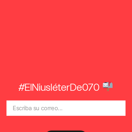
#ElNiusléterDe070