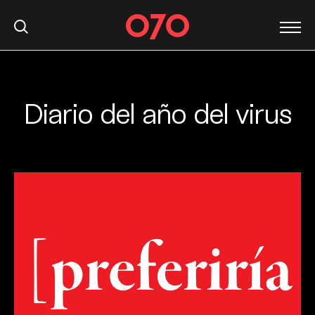
Diario del año del virus
S
k
i
p
t
o
c
o
n
t
e
n
t