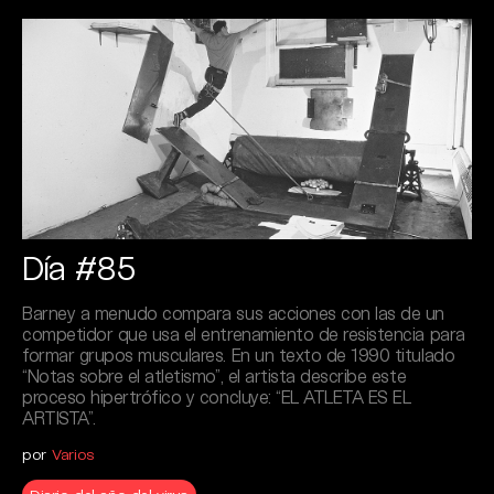
Día #85
Barney a menudo compara sus acciones con las de un
competidor que usa el entrenamiento de resistencia para
formar grupos musculares. En un texto de 1990 titulado
“Notas sobre el atletismo”, el artista describe este
proceso hipertrófico y concluye: “EL ATLETA ES EL
ARTISTA”.
por
Varios