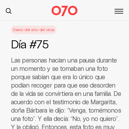
S
Diario del año del virus
k
i
Día #75
p
t
o
Las personas hacían una pausa durante
c
un momento y se tomaban una foto
o
porque sabían que era lo único que
n
podían recoger para que ese desorden
t
de la vida se convirtiera en una familia. De
e
n
acuerdo con el testimonio de Margarita,
t
doña Bárbara le dijo: “Venga, tomémonos
una foto”. Y ella decía: “No, yo no quiero”.
Y la obligó. Entonces, esta foto es muy