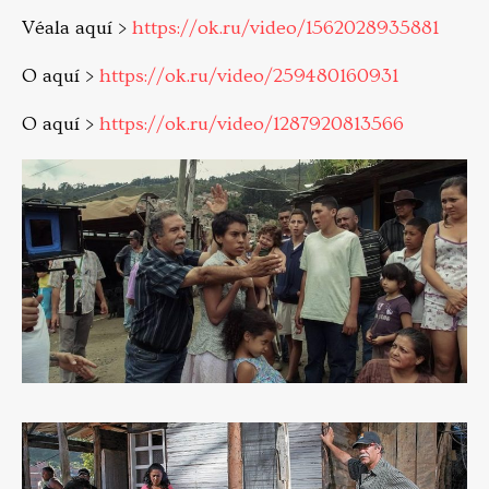
Véala aquí >
https://ok.ru/video/1562028935881
O aquí >
https://ok.ru/video/259480160931
O aquí >
https://ok.ru/video/1287920813566