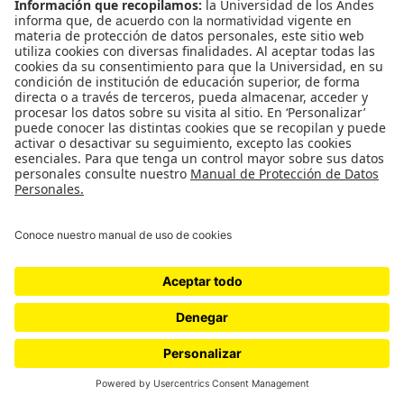
del maltratado. Es decir, vemos cómo ella
sobrevive, cómo ella va solucionando y va
resolviendo esa persecución. Además, está el tema
del testigo, del que ya hemos hablado. En la
película, la experiencia que se vuelve insoportable
da cuenta del espectador como testigo. Se trata del
discurso de Hitchcock sobre el espectador como
testigo que está a salvo. Lo vemos, por ejemplo, en
La ventana indiscreta
cuando quien mira es el
espectador en el momento donde lo miran de
frente y lo sentencian a muerte. Allí es cuando la
seguridad del personaje se rompe. El espectador
también tiene que tener un momento en el que se
rompa su seguridad o ¿para qué, entonces, es el
arte?
Thomas Matusiak:
quiero hacer una pregunta
sobre el final de la película porque también expone
una genealogía de la violencia. La trazamos desde