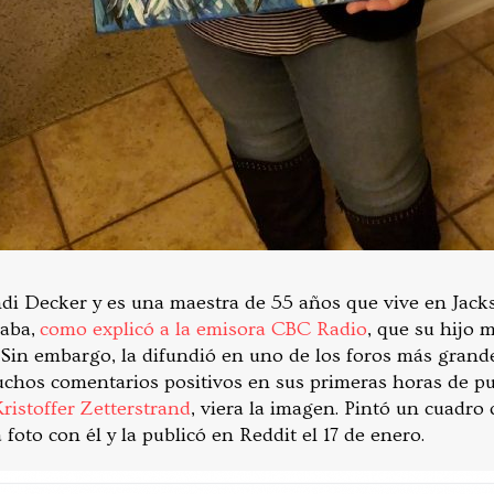
ndi Decker y es una maestra de 55 años que vive en Jacks
saba,
como explicó a la emisora CBC Radio
, que su hijo 
Sin embargo, la difundió en uno de los foros más grand
chos comentarios positivos en sus primeras horas de pub
ristoffer Zetterstrand
, viera la imagen. Pintó un cuadro
 foto con él y la publicó en Reddit el 17 de enero.