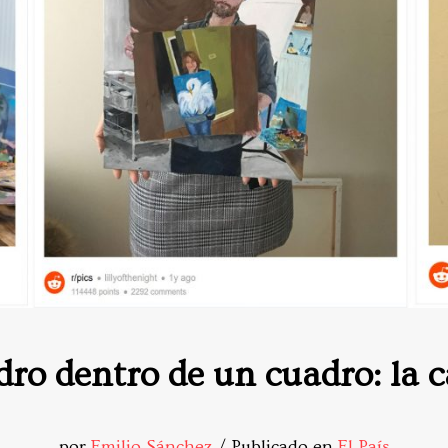
ro dentro de un cuadro: la 
por
Emilio Sánchez
/ Publicado en
El País