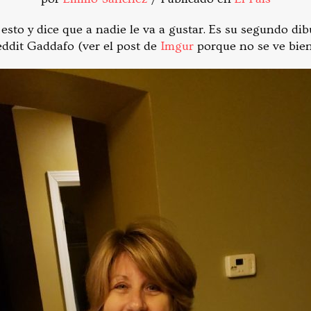
to y dice que a nadie le va a gustar. Es su segundo dibu
eddit Gaddafo (ver el post de
Imgur
porque no se ve bien