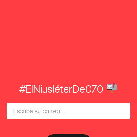
#ElNiusléterDe070