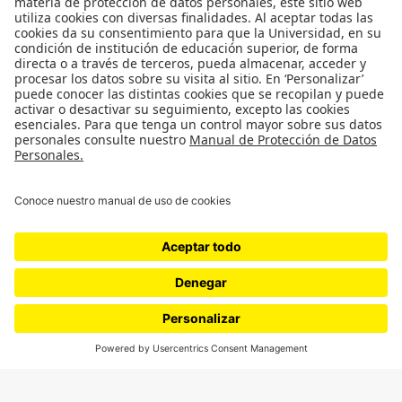
¿Quiénes somos?
Podcasts
Ediciones especiales
Proyectos 070
SÍGUENOS
¿Quieres escribir en 070?
CONTÁCTANOS
cerosetenta@uniandes.edu.co
BOGOTÁ, COLOMBIA