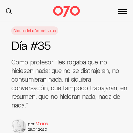
S
Diario del año del virus
k
i
Día #35
p
t
o
Como profesor “les rogaba que no
c
hiciesen nada: que no se distrajeran, no
o
consumieran nada, ni siquiera
n
conversación, que tampoco trabajaran, en
t
resumen, que no hicieran nada, nada de
e
n
nada.”
t
Varios
por
28.04.2020