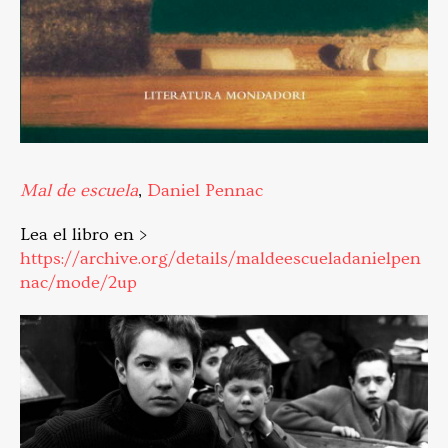
Mal de escuela
,
Daniel Pennac
Lea el libro en >
https://archive.org/details/maldeescueladanielpen
nac/mode/2up