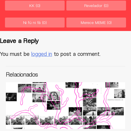
KK
(0)
Revelador
(0)
Ni fú ni fá
(0)
Merece MEME
(0)
Leave a Reply
You must be
logged in
to post a comment.
Relacionados