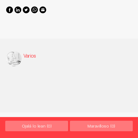
Varios
Ojalá lo lean
(0)
Maravilloso
(0)