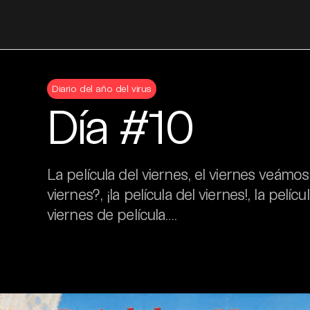
Skip
to
Diario del año del virus
content
Día #10
La película del viernes, el viernes veámos 
viernes?, ¡la película del viernes!, la películ
viernes de película….