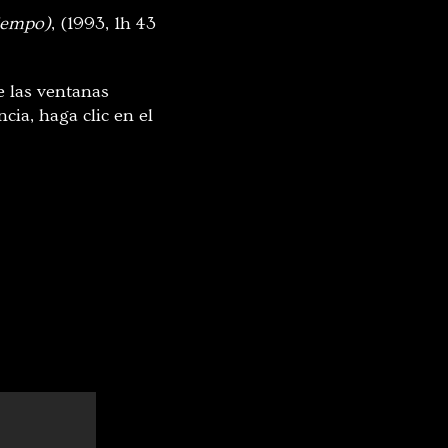
iempo)
, (1993, 1h 43
e las ventanas
cia, haga clic en el