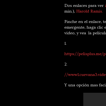
Dos enlaces para ver
min.),
Harold Ramis.
Pinche en el enlace, t
emergente, haga clic e
video, y vea la pelícu
1.
https://pelisplus.me/p
2.
//www1.cuevana3.vide
Y una opción mas facil