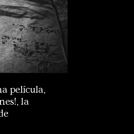
a película,
nes!, la
 de