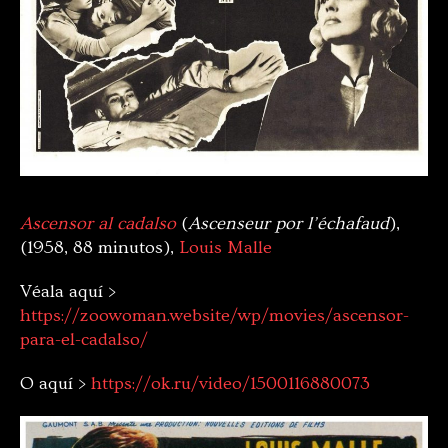
Ascensor al cadalso
(
Ascenseur por l’échafaud
),
(1958, 88 minutos),
Louis Malle
Véala aquí >
https://zoowoman.website/wp/movies/ascensor-
para-el-cadalso/
O aquí >
https://ok.ru/video/1500116880073