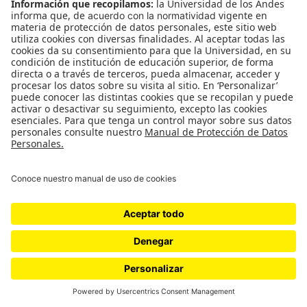
padres y abuelos, a destruir lo establecido y a
matar si es necesario. Del contraste entre las dos
parejas obtiene el filme grandes dividendos, pero
así mismo se hizo a fuertes críticas al momento de
su estreno acusándola de fascismo latente, pues
ademàs el jefe de Julien es un tratante oficial de
armamento, con altos contactos políticos y
gubernamentales.
Podrían haberla acusado también de influenciar a
Godard para hacer
Sin aliento
(
À bout de soufflé
,
1960), pues el delincuente juvenil que roba un auto
para descubrir en él un arma, cometer un crimen y
refugiarse luego en el pequeño apartamento de su
pareja, no solo hace parte de Ascensor para el
cadalso sino que está presente así mismo en el
primer largometraje de Godard. ¿Coincidencia?
Godard trabajaba como crítico de cine cuando se
estrenó el filme de Malle y es muy probable que lo