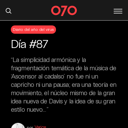
S
Diario del año del virus
k
i
Día #87
p
t
o
“La simplicidad armónica y la
c
fragmentación temática de la música de
o
‘Ascensor al cadalso’ no fue ni un
n
capricho ni una pausa; era una teoría en
t
movimiento, el núcleo mismo de la gran
e
n
idea nueva de Davis y la idea de su gran
t
estilo nuevo…”
Varios
por