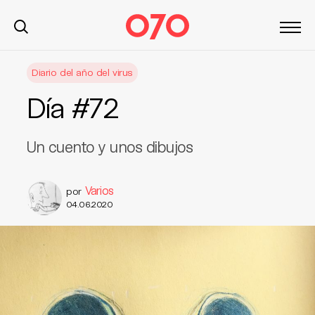
S
Diario del año del virus
k
i
Día #72
p
t
o
Un cuento y unos dibujos
c
o
Varios
por
n
04.06.2020
t
e
n
t