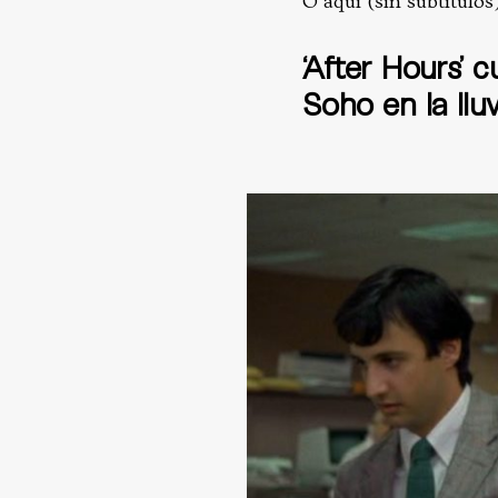
O aquí (sin subtítulos
‘After Hours’ 
Soho en la lluv