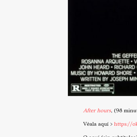
After hours
, (98 minu
Véala aquí >
https://