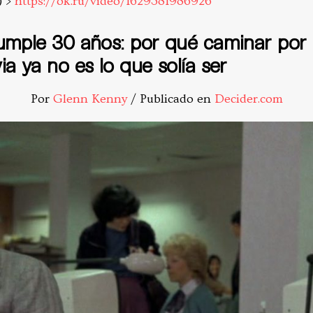
) >
https://ok.ru/video/1629381986926
cumple 30 años: por qué caminar por l
ia ya no es lo que solía ser
Por
Glenn Kenny
/ Publicado en
Decider.com