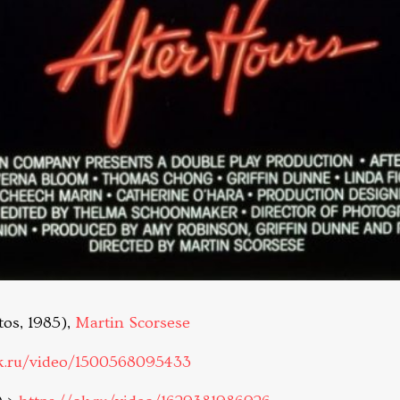
tos, 1985),
Martin Scorsese
ok.ru/video/1500568095433