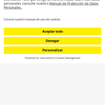
¿Quiénes somos?
Podcasts
Ediciones especiales
Proyectos 070
SÍGUENOS
¿Quieres escribir en 070?
CONTÁCTANOS
cerosetenta@uniandes.edu.co
BOGOTÁ, COLOMBIA