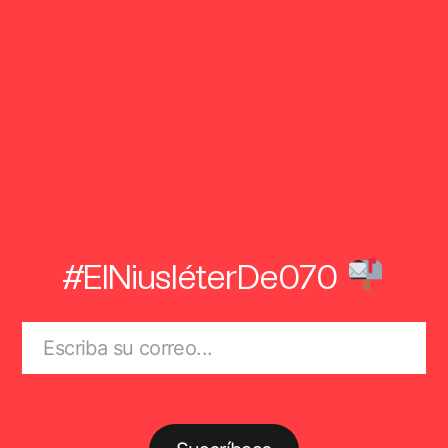
#ElNiusléterDe070