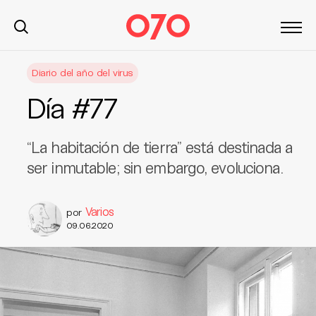
S
Diario del año del virus
k
i
Día #77
p
t
o
“La habitación de tierra” está destinada a
c
ser inmutable; sin embargo, evoluciona.
o
n
t
Varios
por
e
09.06.2020
n
t