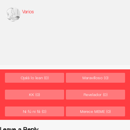
Varios
Ojalá lo lean
(0)
Maravilloso
(0)
KK
(0)
Revelador
(0)
Ni fú ni fá
(0)
Merece MEME
(0)
Leave a Reply