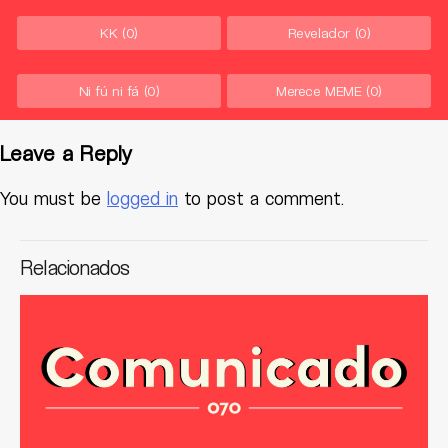
KK
(0)
Revelador
(0)
Ni fú ni fá
(0)
Merece MEME
(0)
Leave a Reply
You must be
logged in
to post a comment.
Relacionados