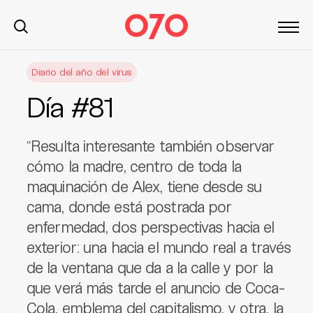
S
Diario del año del virus
k
i
Día #81
p
t
o
“Resulta interesante también observar
c
cómo la madre, centro de toda la
o
maquinación de Alex, tiene desde su
n
cama, donde está postrada por
t
enfermedad, dos perspectivas hacia el
e
n
exterior: una hacia el mundo real a través
t
de la ventana que da a la calle y por la
que verá más tarde el anuncio de Coca-
Cola, emblema del capitalismo, y otra, la