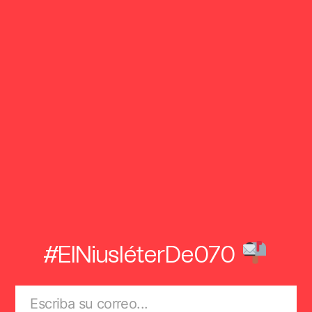
#ElNiusléterDe070