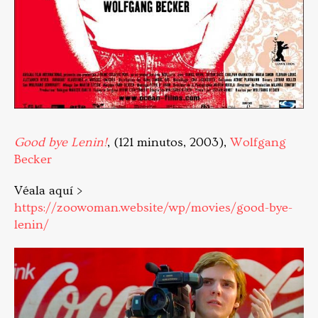
Good bye Lenin!
, (121 minutos, 2003),
Wolfgang
Becker
Véala aquí >
https://zoowoman.website/wp/movies/good-bye-
lenin/