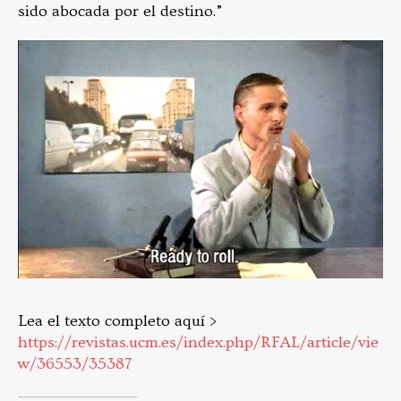
sido abocada por el destino.”
Lea el texto completo aquí >
https://revistas.ucm.es/index.php/RFAL/article/vie
w/36553/35387