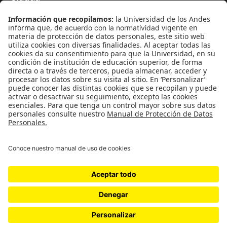
Movilización social
¿Quiénes somos?
Podcasts
Ediciones especiales
Proyectos 070
SÍGUENOS
¿Quieres escribir en 070?
CONTÁCTANOS