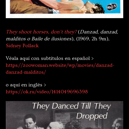
They shoot horses, don’t they?
(
Danzad, danzad,
malditos o Baile de ilusiones
), (1969, 2h 9m),
Sidney Pollack
Véala aquí con subtítulos en español >
https://zoowoman.website/wp/movies/danzad-
danzad-malditos/
o aquí en inglés >
https://ok.ru/video/1414049696398