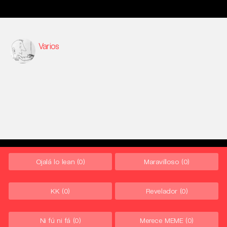
Varios
Ojalá lo lean
(0)
Maravilloso
(0)
KK
(0)
Revelador
(0)
Ni fú ni fá
(0)
Merece MEME
(0)