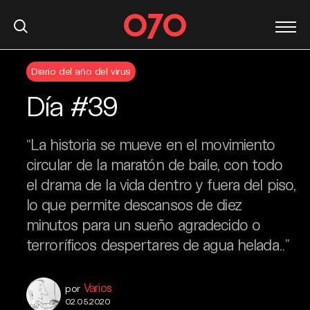
S
Diario del año del virus
k
i
Día #39
p
t
o
“La historia se mueve en el movimiento
c
circular de la maratón de baile, con todo
o
el drama de la vida dentro y fuera del piso,
n
lo que permite descansos de diez
t
minutos para un sueño agradecido o
e
n
terroríficos despertares de agua helada..”
t
Varios
por
02.05.2020