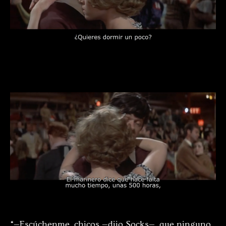
“—Escúchenme, chicos —dijo Socks—, que ninguno