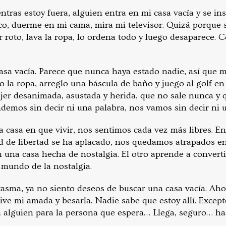
ntras estoy fuera, alguien entra en mi casa vacía y se ins
co, duerme en mi cama, mira mi televisor. Quizá porque s
 roto, lava la ropa, lo ordena todo y luego desaparece. 
asa vacía. Parece que nunca haya estado nadie, así que
o la ropa, arreglo una báscula de baño y juego al golf en e
jer desanimada, asustada y herida, que no sale nunca y q
demos sin decir ni una palabra, nos vamos sin decir ni u
 casa en que vivir, nos sentimos cada vez más libres. 
d de libertad se ha aplacado, nos quedamos atrapados e
n una casa hecha de nostalgia. El otro aprende a convert
 mundo de la nostalgia.
asma, ya no siento deseos de buscar una casa vacía. Aho
 vive mi amada y besarla. Nadie sabe que estoy allí. Exce
 alguien para la persona que espera… Llega, seguro… ha