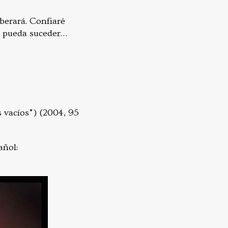
berará. Confiaré
e pueda suceder…
s vacíos”) (2004, 95
añol: