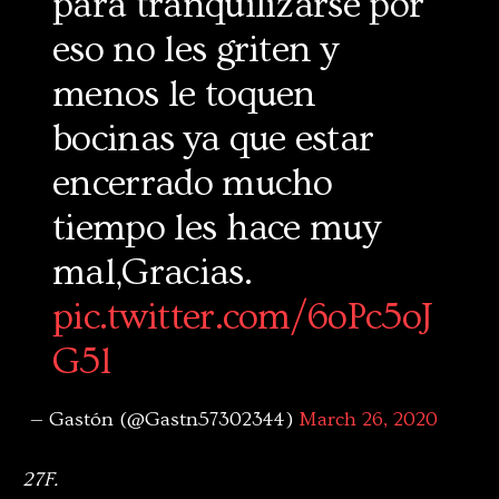
para tranquilizarse por
eso no les griten y
menos le toquen
bocinas ya que estar
encerrado mucho
tiempo les hace muy
mal,Gracias.
pic.twitter.com/6oPc5oJ
G5l
— Gastón (@Gastn57302344)
March 26, 2020
27F.