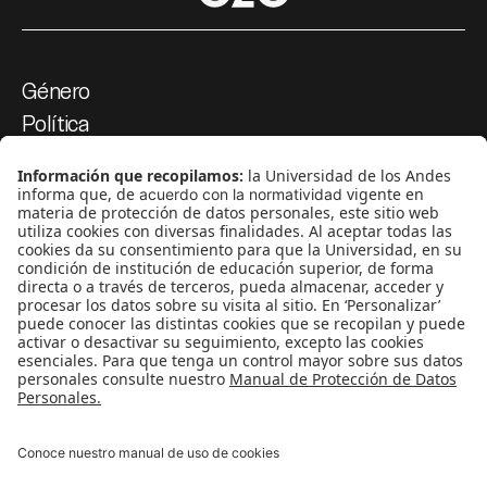
Género
Política
Cultura
Medio ambiente
Medios y periodismo
Ciudad
Movilización social
¿Quiénes somos?
Podcasts
Ediciones especiales
Proyectos 070