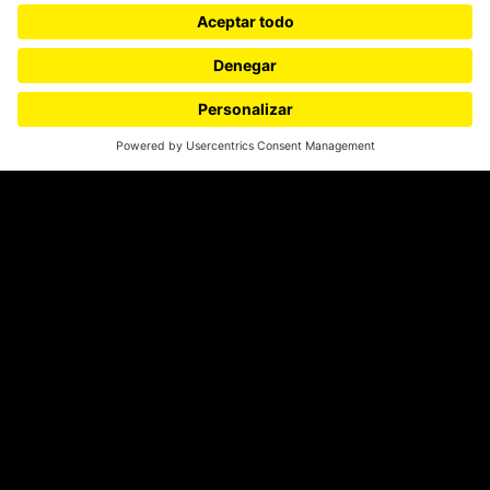
SÍGUENOS
¿Quieres escribir en 070?
CONTÁCTANOS
cerosetenta@uniandes.edu.co
BOGOTÁ, COLOMBIA
NEWSLETTER
Suscríbase