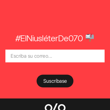
#ElNiusléterDe070
Suscríbase