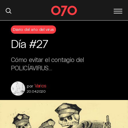
S
Diario del año del virus
k
i
Día #27
p
t
o
Cómo evitar el contagio del
c
POLICÍAVIRUS…
o
n
t
Varios
por
e
20.04.2020
n
t