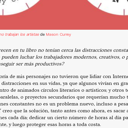
o trabajan los artistas
de
Mason Currey
cen en tu libro no tenían cerca las distracciones consta
 pueden luchar los trabajadores modernos, creativos, o 
nseguir ser más productivos?
oría de mis personajes no tuvieron que lidiar con Intern
istracciones en sus vidas, ya que algunos vivían en gran
ntro de animados círculos literarios o artísticos; y otros 
paralelas, o proyectos secundarios que requerían mucho 
iones constantes no es un problema nuevo, incluso a pesa
 creo que la solución, tanto antes como ahora, es sacar 
ones cada día; dedicar un cierto número de horas al día pa
te, y luego proteger esas horas a toda costa.