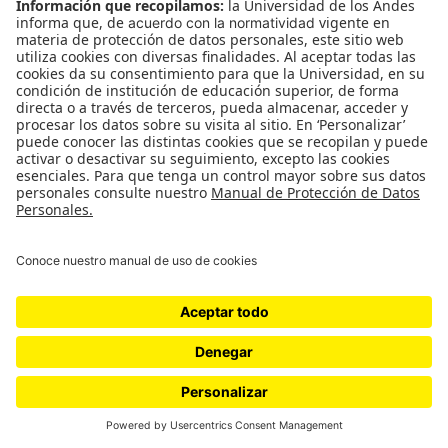
Ojalá lo lean
(0)
Maravilloso
(0)
KK
(0)
Revelador
(0)
Ni fú ni fá
(0)
Merece MEME
(0)
Leave a Reply
You must be
logged in
to post a comment.
Relacionados