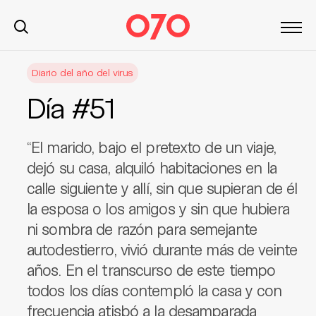
S
Diario del año del virus
k
i
Día #51
p
t
o
“El marido, bajo el pretexto de un viaje,
c
dejó su casa, alquiló habitaciones en la
o
calle siguiente y allí, sin que supieran de él
n
la esposa o los amigos y sin que hubiera
t
ni sombra de razón para semejante
e
n
autodestierro, vivió durante más de veinte
t
años. En el transcurso de este tiempo
todos los días contempló la casa y con
frecuencia atisbó a la desamparada