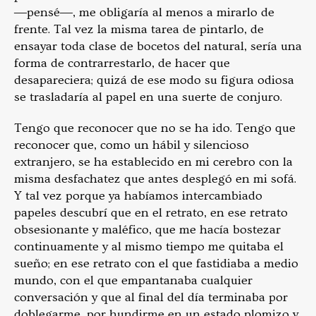
―pensé―, me obligaría al menos a mirarlo de
frente. Tal vez la misma tarea de pintarlo, de
ensayar toda clase de boce­tos del natural, sería una
forma de contrarrestarlo, de hacer que
desapareciera; quizá de ese modo su figura odiosa
se tras­ladaría al papel en una suerte de conjuro.
Tengo que reconocer que no se ha ido. Tengo que
recono­cer que, como un hábil y silencioso
extranjero, se ha estable­cido en mi cerebro con la
misma desfachatez que antes desplegó en mi sofá.
Y tal vez porque ya habíamos intercam­biado
papeles descubrí que en el retrato, en ese retrato
obsesionante y maléfico, que me hacía bostezar
continuamente y al mismo tiempo me quitaba el
sueño; en ese retrato con el que fastidiaba a medio
mundo, con el que empantanaba cualquier
conversación y que al final del día terminaba por
doblegarme, por hundirme en un estado plomizo y