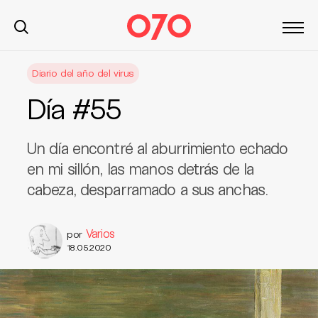
S
Diario del año del virus
k
i
Día #55
p
t
o
Un día encontré al aburrimiento echado
c
en mi sillón, las ma­nos detrás de la
o
cabeza, desparramado a sus anchas.
n
t
e
Varios
por
n
18.05.2020
t