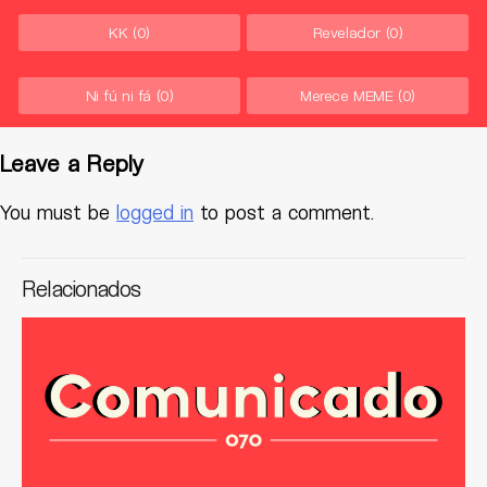
KK
(0)
Revelador
(0)
Ni fú ni fá
(0)
Merece MEME
(0)
Leave a Reply
You must be
logged in
to post a comment.
Relacionados