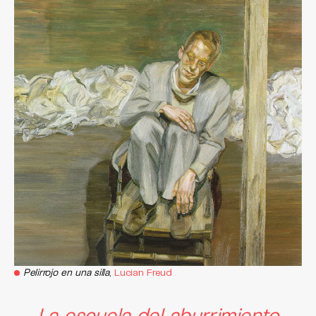
Pelirrojo en una silla
,
Lucian Freud
La escuela del aburrimiento