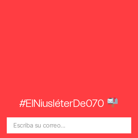
#ElNiusléterDe070