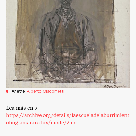
Anette,
Alberto Giacometti
Lea más en >
https://archive.org/details/laescueladelaburrimient
oluigiamararedux/mode/2up