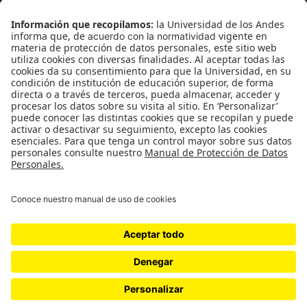
¿Quiénes somos?
Podcasts
Ediciones especiales
Proyectos 070
SÍGUENOS
¿Quieres escribir en 070?
CONTÁCTANOS
cerosetenta@uniandes.edu.co