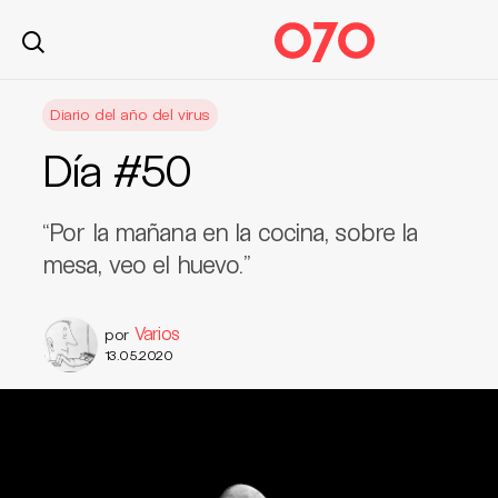
S
Diario del año del virus
k
i
Día #50
p
t
o
“Por la mañana en la cocina, sobre la
c
mesa, veo el huevo.”
o
n
t
Varios
por
e
13.05.2020
n
t