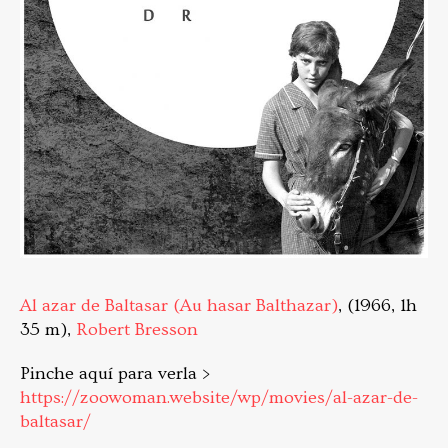
Al azar de Baltasar (Au hasar Balthazar)
, (1966, 1h
35 m),
Robert Bresson
Pinche aquí para verla >
https://zoowoman.website/wp/movies/al-azar-de-
baltasar/