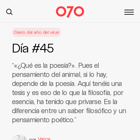
S
Diario del año del virus
k
i
Día #45
p
t
o
“«¿Qué es la poesía?». Pues el
c
pensamiento del animal, si lo hay,
o
depende de la poesía. Aquí tenéis una
n
tesis y es eso de lo que la filosofía, por
t
esencia, ha tenido que privarse. Es la
e
n
diferencia entre un saber filosófico y un
t
pensamiento poético.”
Varios
por