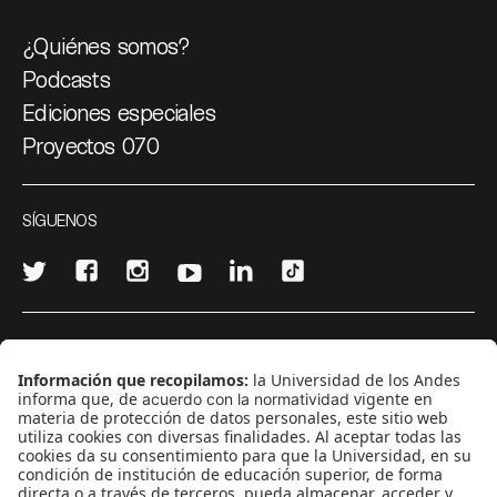
¿Quiénes somos?
Podcasts
Ediciones especiales
Proyectos 070
SÍGUENOS
¿Quieres escribir en 070?
CONTÁCTANOS
cerosetenta@uniandes.edu.co
BOGOTÁ, COLOMBIA