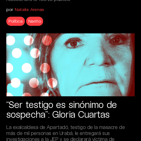
por
Natalia Arenas
Política
Nariño
“Ser testigo es sinónimo de
sospecha”: Gloria Cuartas
La exalcaldesa de Apartadó, testigo de la masacre de
más de mil personas en Urabá, le entregará sus
investigaciones a la JEP y se declarará víctima de