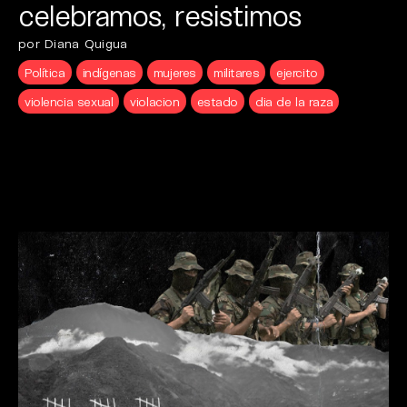
celebramos, resistimos
por Diana Quigua
Política
indígenas
mujeres
militares
ejercito
violencia sexual
violacion
estado
dia de la raza