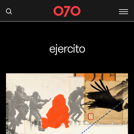
ejercito
S
k
i
p
t
o
c
o
n
t
e
n
t