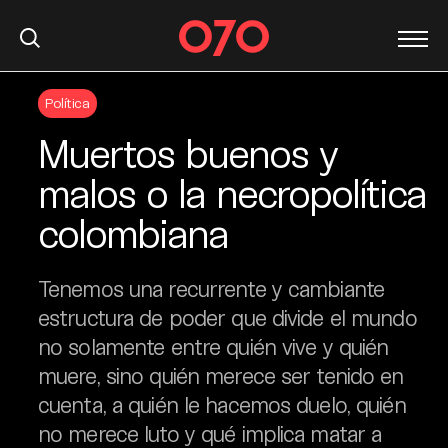
S
Política
k
i
Muertos buenos y
p
t
malos o la necropolítica
o
colombiana
c
o
n
Tenemos una recurrente y cambiante
t
estructura de poder que divide el mundo
e
no solamente entre quién vive y quién
n
t
muere, sino quién merece ser tenido en
cuenta, a quién le hacemos duelo, quién
no merece luto y qué implica matar a