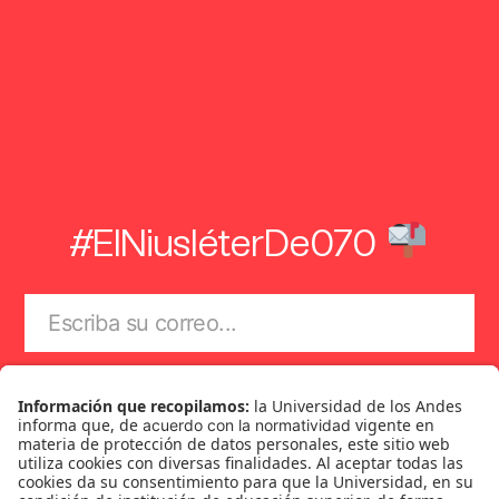
#ElNiusléterDe070
Suscríbase