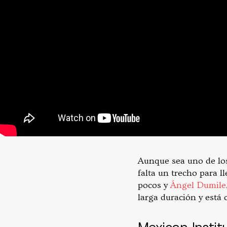
Aunque sea uno de los
falta un trecho para 
pocos y
Ángel Dumile
larga duración y está 
Mexican Instit