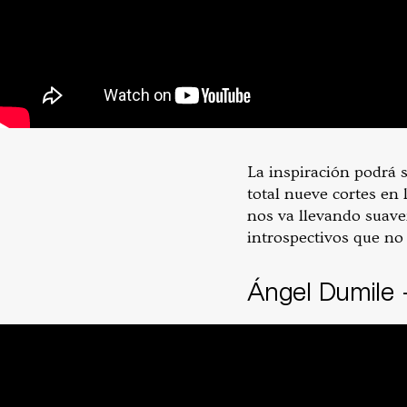
La inspiración podrá 
total nueve cortes en
nos va llevando suav
introspectivos que no
Ángel Dumile