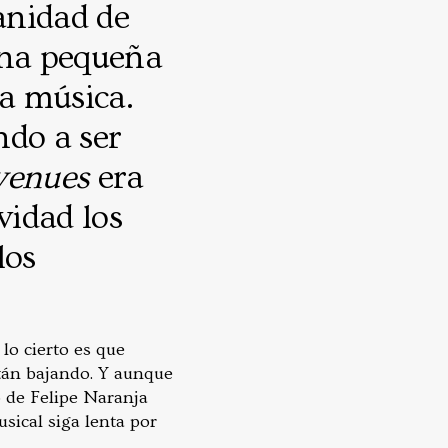
ianidad de
una pequeña
la música.
ndo a ser
venues
era
vidad los
los
lo cierto es que
tán bajando. Y aunque
o de Felipe Naranja
sical siga lenta por