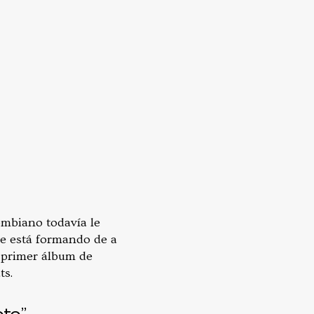
ombiano todavía le
se está formando de a
u primer álbum de
ts.
oto”