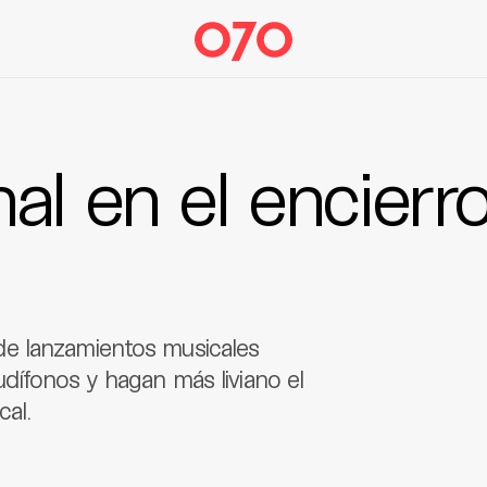
al en el encierro
e lanzamientos musicales
dífonos y hagan más liviano el
cal.