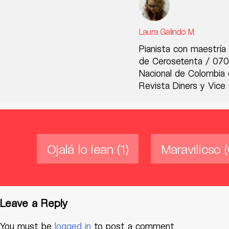
Laura Galindo M.
Pianista con maestría 
de Cerosetenta / 070 
Nacional de Colombia 
Revista Diners y Vice
Ojalá lo lean
(1)
Maravilloso
(
Leave a Reply
You must be
logged in
to post a comment.