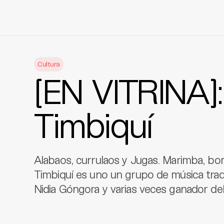
Skip
to
Cultura
content
[EN VITRINA]
Timbiquí
Alabaos, currulaos y Jugas. Marimba, b
Timbiquí es uno un grupo de música tradic
Nidia Góngora y varias veces ganador del