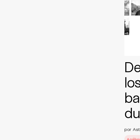
De
lo
ba
du
por Astr
Análisi