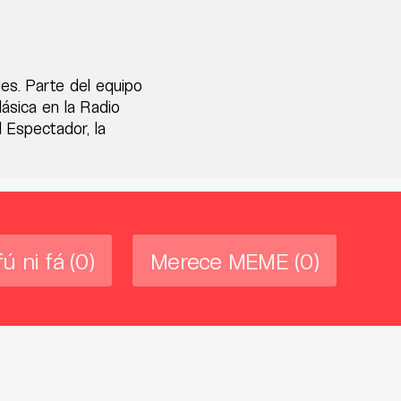
des. Parte del equipo
ásica en la Radio
 Espectador, la
fú ni fá
(0)
Merece MEME
(0)