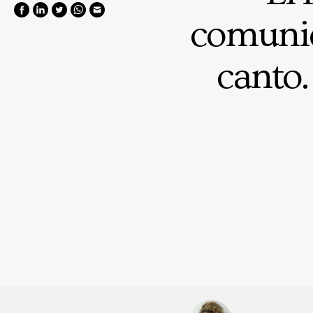
comunid
canto.