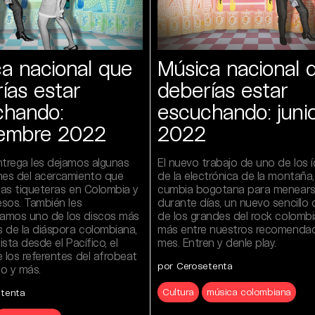
a nacional que
Música nacional 
ías estar
deberías estar
chando:
escuchando: juni
iembre 2022
2022
ntrega les dejamos algunas
El nuevo trabajo de uno de los 
nes del acercamiento que
de la electrónica de la montaña,
las tiqueteras en Colombia y
cumbia bogotana para menear
esos. También les
durante días, un nuevo sencillo
amos uno de los discos más
de los grandes del rock colomb
 de la diáspora colombiana,
más entre nuestros recomendad
ista desde el Pacífico, el
mes. Entren y denle play.
 los referentes del afrobeat
por Cerosetenta
o y más.
Cultura
música colombiana
etenta