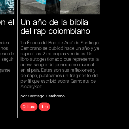
n el
Un año de la biblia
del rap colombiano
cales
‘La Época del Rap de Acá’ de Santiago
 nos
Cembrano se publicó hace un año y ya
reso de
superó las 2 mil copias vendidas. Un
 seguir
libro autogestionado que representa la
nueva sangre del periodismo musical
ganse
en el país. Estas son sus reflexiones y
de ñapa, publicamos un fragmento del
perfil que escribió sobre Gambeta de
Alcolirykoz.
por Santiago Cembrano
Cultura
libro