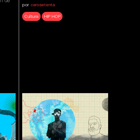
án de
por
cerosetenta
Cultura
HIP HOP