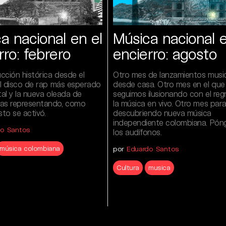
a nacional en el
Música nacional e
rro: febrero
encierro: agosto
cción histórica desde el
Otro mes de lanzamientos musi
 el disco de rap más esperado
desde casa. Otro mes en el que
tal y la nueva oleada de
seguimos ilusionando con el reg
as representando, como
la música en vivo. Otro mes para
sto se activó.
descubriendo nueva música
independiente colombiana. Pón
do Santos
los audífonos.
música colombiana
por
Eduardo Santos
Cultura
musica