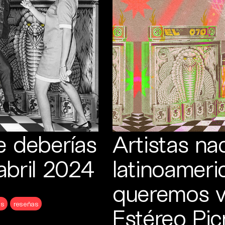
e deberías
Artistas na
abril 2024
latinoamer
queremos ve
os
reseñas
Estéreo Pi