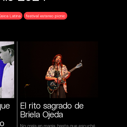
sica Latina
festival estereo picnic
que
El rito sagrado de
Briela Ojeda
o
No creía en magia, hasta que escuché