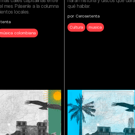
frías calles capitalinas entre
harán historia y discos que dar
el mes. Pásenle a la columna
qué hablar.
entos locales.
por Cerosetenta
etenta
Cultura
musica
música colombiana