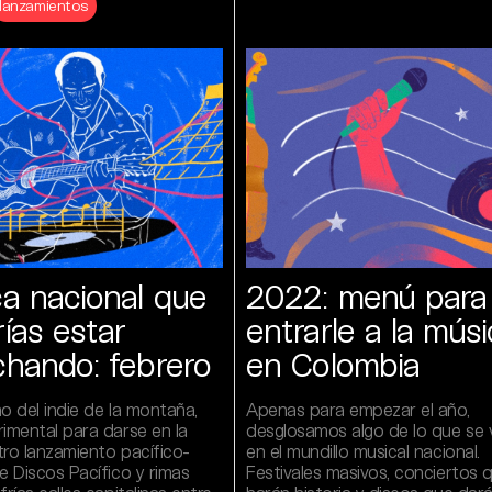
lanzamientos
a nacional que
2022: menú para
ías estar
entrarle a la mús
hando: febrero
en Colombia
o del indie de la montaña,
Apenas para empezar el año,
rimental para darse en la
desglosamos algo de lo que se 
tro lanzamiento pacífico-
en el mundillo musical nacional.
e Discos Pacífico y rimas
Festivales masivos, conciertos 