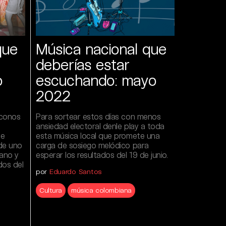
que
Música nacional que
deberías estar
o
escuchando: mayo
2022
íconos
Para sortear estos días con menos
ansiedad electoral denle play a toda
se
esta música local que promete una
 de uno
carga de sosiego melódico para
iano y
esperar los resultados del 19 de junio.
os del
por
Eduardo Santos
Cultura
música colombiana