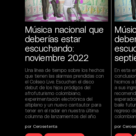
Música nacional que
Músic
deberías estar
deber
escuchando:
escu
noviembre 2022
sept
Una línea de tiempo sobre los hechos
En esta e
que tienen las alarmas prendidas con
conclusio
el Coliseo Live. Escuchen el disco
hicimos a 
debut de los hijos pródigos del
a sus ingr
afrofuturismo colombiano,
recomend
experimentación electrónica del
esperados
altiplano y un nuevo cantautor para
baile futur
tener en el radar en nuestra última
regreso de
columna de lanzamientos del año.
colombian
por Cerosetenta
por Ceros