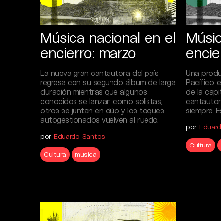
Música nacional en el
Músic
encierro: marzo
encie
La nueva gran cantautora del país
Una produ
regresa con su segundo álbum de larga
Pacífico,
duración mientras que algunos
de la capi
conocidos se lanzan como solistas,
cantautor
otros se juntan en dúo y los toques
siempre. E
autogestionados vuelven al ruedo.
por
Eduar
por
Eduardo Santos
Cultura
Cultura
musica