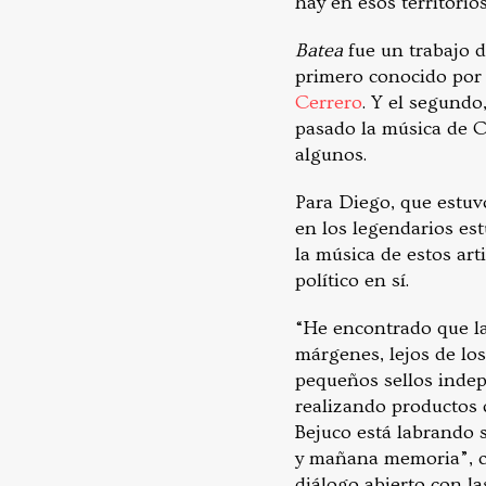
hay en esos territori
Batea
fue un trabajo d
primero conocido por 
Cerrero
. Y el segund
pasado la música de C
algunos.
Para Diego, que estuvo
en los legendarios es
la música de estos art
político en sí.
“He encontrado que las
márgenes, lejos de lo
pequeños sellos indep
realizando productos d
Bejuco está labrando 
y mañana memoria”, co
diálogo abierto con la