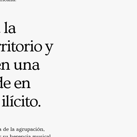
 la
ritorio y
en una
de en
lícito.
a de la agrupación,
r su herencia musical