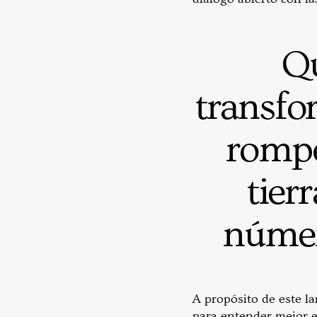
Qu
transfor
rompe
tier
número
A propósito de este l
para entender mejor e