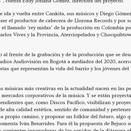
os”, cuenta Eddy Johana Gómez, directora del proyecto.
e ida y vuelta entre Cankita, sus músicos y Diego Gómez
ser el productor de cabecera de Llorona Records y por s
o, el llamado ‘rey midas’ de la producción en Colombia 
arlos Vives y la Provincia, Aterciopelados y Chocquibto
 al frente de la grabación y de la producción que se des
tudios Audiovisión en Bogotá a mediados del 2020, acerc
istas que representan la vida del barrio y los jóvenes del 
 músicas más creativas en la actualidad nacen en las per
s mercados corporativos de la música. Y se están proyect
endientes que, como Discos Pacífico, visibilizan y proye
e alta calidad estética, sentido de comunidad y pertenenci
su propio camino, y propone un folklor del futuro, algo 
menta Iván Benavides. Para él la propuesta de Bejuco s
s corrientes innovadoras de los sonidos de la diáspora a