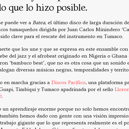
lo que lo hizo posible.
 se puede ver a
Batea
, el último disco de larga duración d
cos tumaqueños dirigida por Juan Carlos Minindero ‘Ca
sido clave para el rescate del instrumento en Tumaco.
fuerte que los une y que se expresa en este ensamble con
bebe del jazz y el afrobeat originado en Nigeria o Ghan
ron ‘bambuco beat’, que no es otra cosa que un sonido e
alogan diversas músicas negras, temporalidades y territo
so en marcha gracias a
Discos Pacífico
, una plataforma pa
Guapi, Timbiquí y Tumaco apadrinada por el sello
Lloro
D
.
do un aprendizaje enorme porque no solo hemos encontr
e también hemos dado con gente con una visión impresio
trabajo gigante que lo que representa realmente es el po