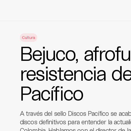
Skip
to
Cultura
content
Bejuco, afrof
resistencia de
Pacífico
A través del sello Discos Pacífico se acab
discos definitivos para entender la actual
Colombia. Hablamos con el director de l