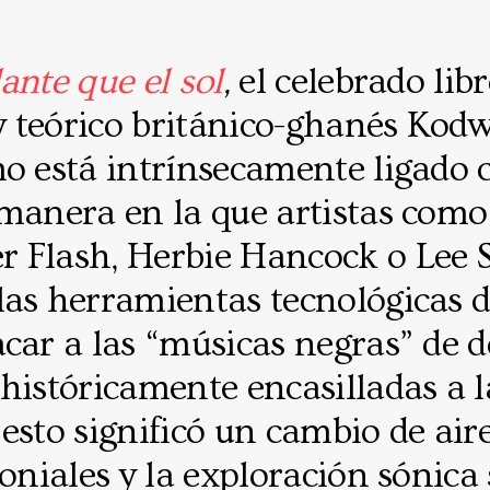
ante que el sol
,
el celebrado lib
 y teórico británico-ghanés Kod
o está intrínsecamente ligado 
 manera en la que artistas como
 Flash, Herbie Hancock o Lee S
as herramientas tecnológicas de
acar a las “músicas negras” de 
históricamente encasilladas a l
esto significó un cambio de aire
loniales y la exploración sónica 