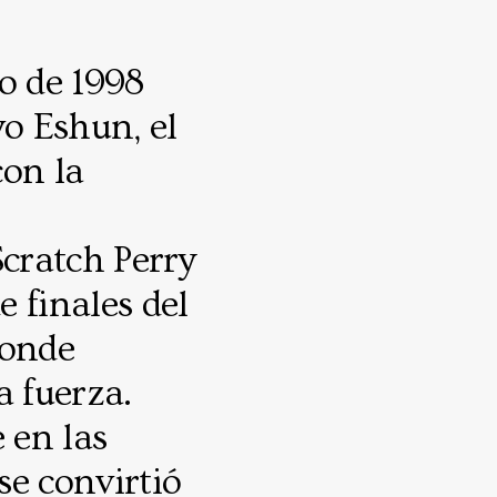
ro de 1998
wo Eshun, el
con la
cratch Perry
 finales del
donde
a fuerza.
 en las
se convirtió