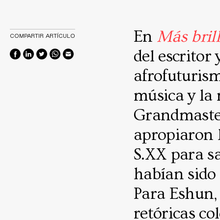
En
Más brill
COMPARTIR ARTÍCULO
del escritor
afrofuturism
música y la
Grandmaster
apropiaron l
S.XX para s
habían sido 
Para Eshun, 
retóricas co