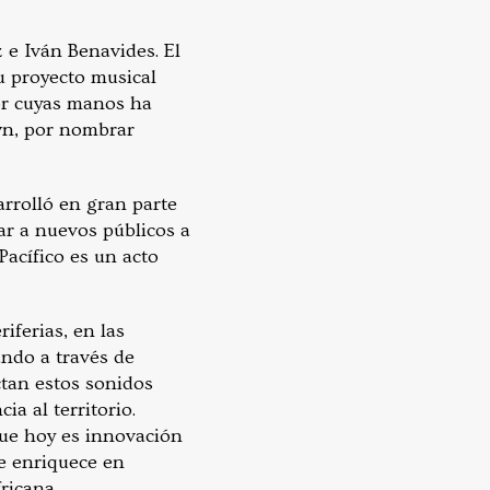
 e Iván Benavides. El
u proyecto musical
por cuyas manos ha
wn, por nombrar
arrolló en gran parte
ar a nuevos públicos a
Pacífico es un acto
iferias, en las
ando a través de
ctan estos sonidos
a al territorio.
que hoy es innovación
e enriquece en
fricana.