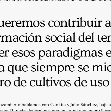
eremos contribuir a
mación social del ter
r esos paradigmas 
ra que siempre se mi
 de cultivos de uso i
anzamiento hablamos con Cankita y Julio Sánchez, bajist
stos 12 tracks dedicados a una juventud que quiere lleva