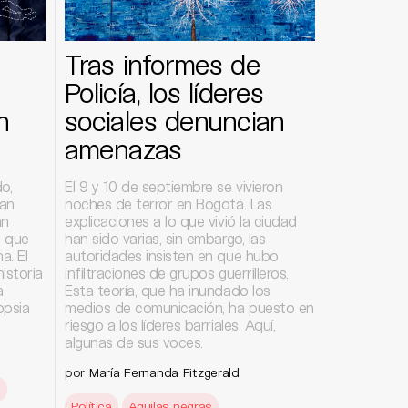
Tras informes de
Policía, los líderes
n
sociales denuncian
amenazas
o,
El 9 y 10 de septiembre se vivieron
wan
noches de terror en Bogotá. Las
an
explicaciones a lo que vivió la ciudad
a que
han sido varias, sin embargo, las
a. El
autoridades insisten en que hubo
istoria
infiltraciones de grupos guerrilleros.
a
Esta teoría, que ha inundado los
opsia
medios de comunicación, ha puesto en
riesgo a los líderes barriales. Aquí,
algunas de sus voces.
por
María Fernanda Fitzgerald
a
Política
Aguilas negras