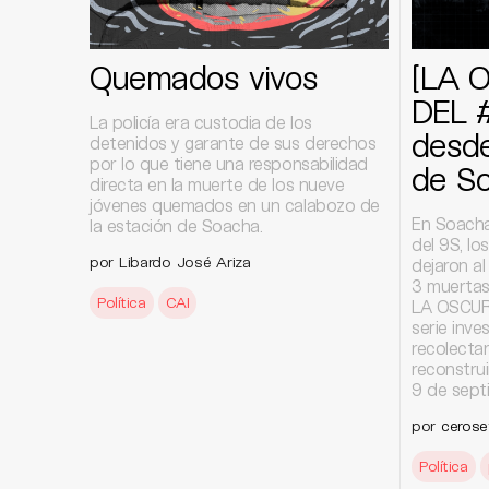
Quemados vivos
[LA 
DEL 
La policía era custodia de los
desde
detenidos y garante de sus derechos
por lo que tiene una responsabilidad
de S
directa en la muerte de los nueve
jóvenes quemados en un calabozo de
En Soacha
la estación de Soacha.
del 9S, lo
por Libardo José Ariza
dejaron a
3 muertas.
Política
CAI
LA OSCUR
serie inve
recolecta
reconstrui
9 de sept
por
cerose
Política