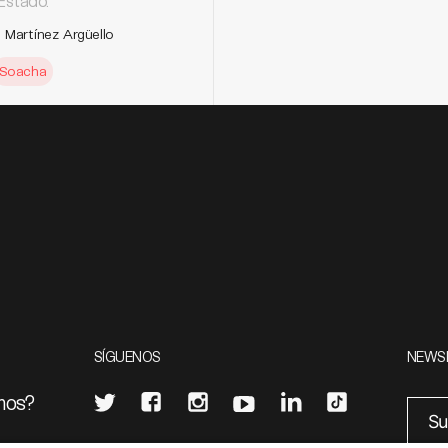
Estado.
 Martínez Argüello
Soacha
SÍGUENOS
NEWS
mos?