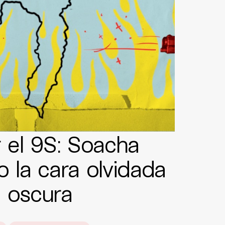
r el 9S: Soacha
o la cara olvidada
e oscura