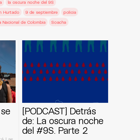
a
la oscura noche del 9S
an Hurtado
9 de septiembre
policia
ia Nacional de Colombia
Soacha
 se
[PODCAST] Detrás
de: La oscura noche
del #9S. Parte 2
á. Las