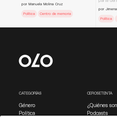
parte del 
por Manuela Molina Cruz
por Jimena
Política
Centro de memoria
Política
CATEGORÍAS
CEROSETENTA
Género
¿Quiénes so
Política
Podcasts