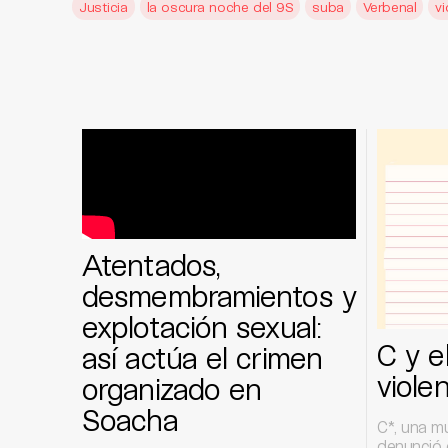
Justicia
la oscura noche del 9S
suba
Verbenal
vi
Atentados,
desmembramientos y
explotación sexual:
C y e
así actúa el crimen
viole
organizado en
Soacha
C*, una m
denunció q