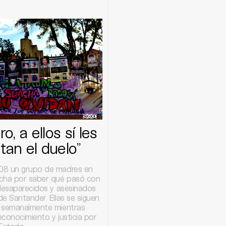
ro, a ellos sí les
tan el duelo”
08 un grupo de madres en
cha por saber qué pasó con
 desaparecidos y asesinados
e Santander. Ellas se siguen
 semanalmente mientras
conocimiento y justicia por