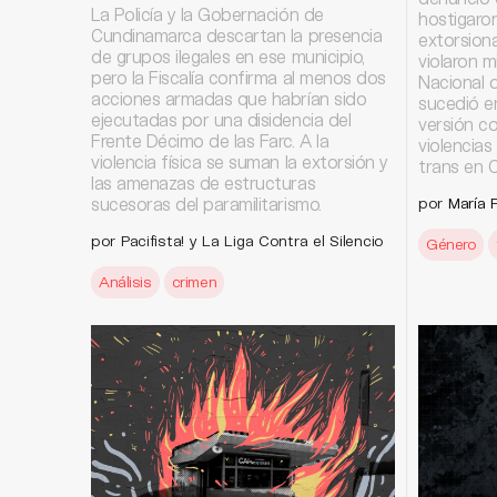
La Policía y la Gobernación de
hostigaron
Cundinamarca descartan la presencia
extorsiona
de grupos ilegales en ese municipio,
violaron m
pero la Fiscalía confirma al menos dos
Nacional d
acciones armadas que habrían sido
sucedió e
ejecutadas por una disidencia del
versión c
Frente Décimo de las Farc. A la
violencias
violencia física se suman la extorsión y
trans en C
las amenazas de estructuras
sucesoras del paramilitarismo.
por
María 
por Pacifista! y La Liga Contra el Silencio
Género
Análisis
crimen