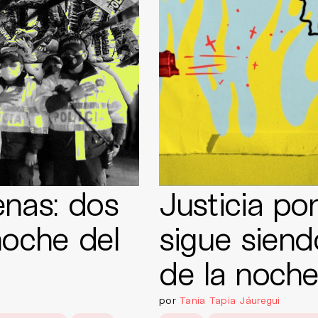
enas: dos
Justicia po
noche del
sigue siend
de la noch
por
Tania Tapia Jáuregui