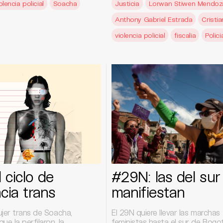
olencia policial
Soacha
Justicia
Lorwan Stiwen Mendoz
Anthony Gabriel Estrada
Cristi
violencia policial
fiscalia
Polic
l ciclo de
#29N: las del sur
ncia trans
manifiestan
ujer trans de Soacha,
El 29N quiere llevar las marchas
ue la perfilaron, la
feministas hasta el sur de Bogot