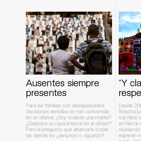
Ausentes siempre
“Y cla
presentes
respe
Para las familias con desaparecidos
Desde 20
decisiones sencillas se han convertido
Soacha lu
en un dilema: ¿Soy todavía una madre?
sus hijos
¿Dejamos su ropa intacta en el clóset?
en Norte d
Pero la pregunta que abarcaría todas
reuniendo
las demás es: ¿renuncio o aguardo?
esperan re