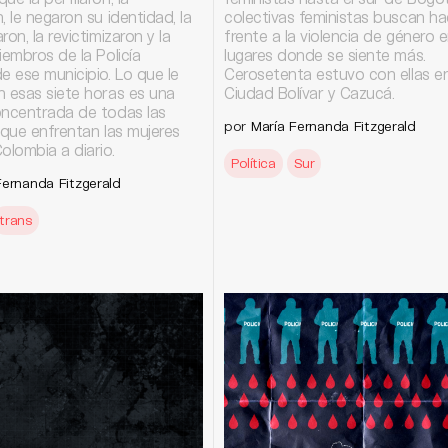
, le negaron su identidad, la
colectivas feministas buscan ha
ron, la revictimizaron y la
frente a la violencia de género e
iembros de la Policía
lugares donde se siente más.
e ese municipio. Lo que le
Cerosetenta estuvo con ellas e
n esas siete horas es una
Ciudad Bolívar y Cazucá.
oncentrada de todas las
por
María Fernanda Fitzgerald
 que enfrentan las mujeres
olombia a diario.
Política
Sur
Fernanda Fitzgerald
trans