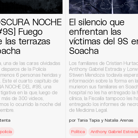
OSCURA NOCHE
El silencio que
#9S] Fuego
enfrentan las
 las terrazas
víctimas del 9S e
oacha
Soacha
, una de las caras olvidadas
Los familiares de Cristian Hurtad
s disparos de la Policía
Anthony Gabriel Estrada y Lor
l menos 6 personas heridas y
Stiwen Mendoza todavía esper
 Este el cuarto capítulo de
información sobre la forma en l
A NOCHE DEL #9S, una
murieron sus familiares en Soach
stigativa en la que, luego de
hospital no les ha entregado la h
r más de 300 videos,
clínica, la Fiscalía tampoco les h
mos lo ocurrido la noche del
entregado los informes de necr
iembre.
de Medicina Legal.
tenta
por Tania Tapia y Natalia Arenas
policía
Política
Anthony Gabriel Estrad