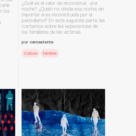
¿Cuál es el valor de reconstruir una
cerle
noche? ¿Quién no olvida esa noche, sin
n los
importar si es reconstruida por el
periodismo? En esta segunda parte, les
n
contamos sobre las experiencias de
los familiares de las víctimas.
por
cerosetenta
Cultura
familias