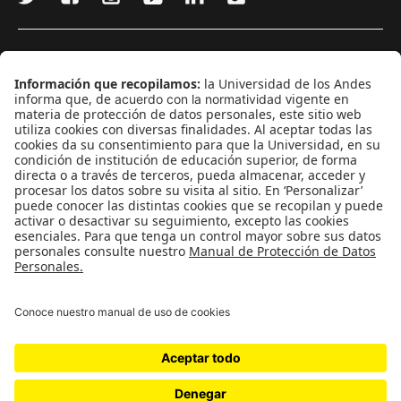
¿Quieres escribir en 070?
CONTÁCTANOS
cerosetenta@uniandes.edu.co
BOGOTÁ, COLOMBIA
NEWSLETTER
Suscríbase