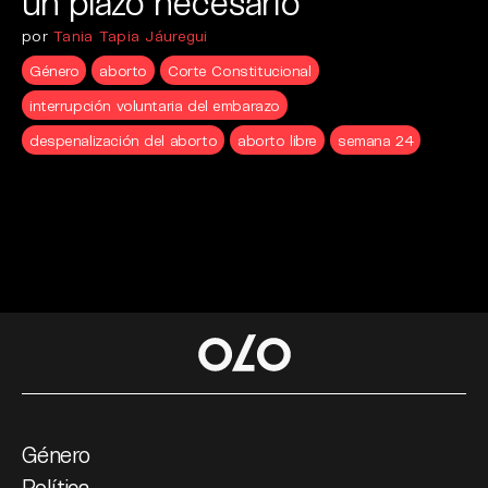
un plazo necesario
por
Tania Tapia Jáuregui
Género
aborto
Corte Constitucional
interrupción voluntaria del embarazo
despenalización del aborto
aborto libre
semana 24
Género
Política