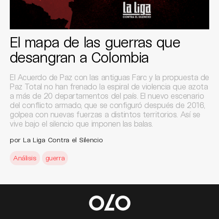
El mapa de las guerras que
desangran a Colombia
El Acuerdo de Paz con las antiguas Farc y la propuesta de
Paz Total no han frenado la espiral de violencia que azota
a más de 20 departamentos del país. El nuevo escenario
del conflicto armado, que se configuró después de 2016,
golpea con nuevas fuerzas a distintos territorios. Así se
vive bajo el silencio que imponen las balas.
por La Liga Contra el Silencio
Análisis
guerra