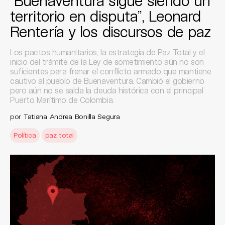
“Buenaventura sigue siendo un
territorio en disputa”, Leonard
Rentería y los discursos de paz
Los pactos humanitarios, la estrategia de Paz Total y el
inicio del trámite de la Ley de sometimiento aún no son
suficientes para frenar el conflicto armado que mantiene
cautivo al pueblo de Buenaventura. Cambió el gobierno
pero aún no se salda la deuda histórica con el principal
Puerto Marítimo de Colombia.
por
Tatiana Andrea Bonilla Segura
Política
paz total