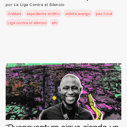
por La Liga Contra el Silencio
Análisis
expediente andino
violeta arango
paz total
Liga contra el silencio
eln