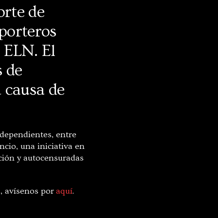
orte de
porteros
l ELN. El
s de
 causa de
ndependientes, entre
cio, una iniciativa en
cción y autocensuradas
a, avísenos por
aquí
.