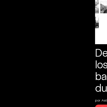
De
lo
ba
du
por Astr