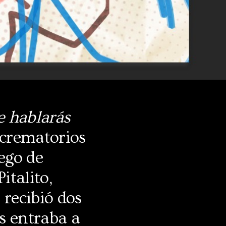
 hablarás
 crematorios
ego de
italito,
 recibió dos
s entraba a