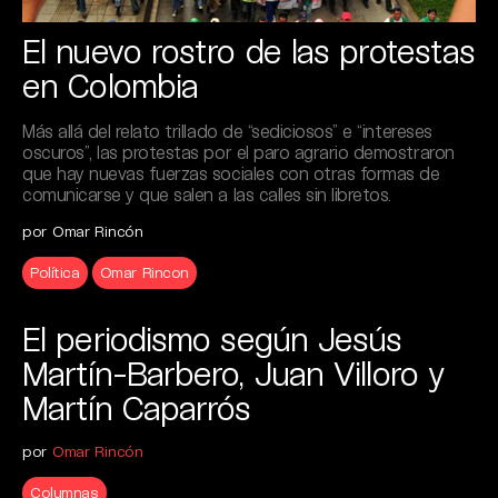
El nuevo rostro de las protestas
en Colombia
Más allá del relato trillado de “sediciosos” e “intereses
oscuros”, las protestas por el paro agrario demostraron
que hay nuevas fuerzas sociales con otras formas de
comunicarse y que salen a las calles sin libretos.
por Omar Rincón
Política
Omar Rincon
El periodismo según Jesús
Martín-Barbero, Juan Villoro y
Martín Caparrós
por
Omar Rincón
Columnas