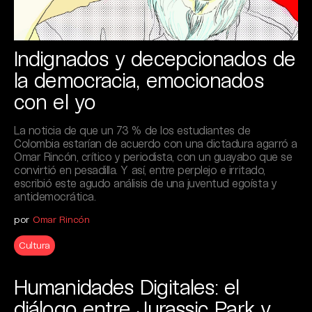
Indignados y decepcionados de
la democracia, emocionados
con el yo
La noticia de que un 73 % de los estudiantes de
Colombia estarían de acuerdo con una dictadura agarró a
Omar Rincón, crítico y periodista, con un guayabo que se
convirtió en pesadilla. Y así, entre perplejo e irritado,
escribió este agudo análisis de una juventud egoísta y
antidemocrática.
por
Omar Rincón
Cultura
Humanidades Digitales: el
diálogo entre Jurassic Park y